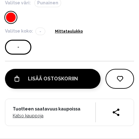
Valitse väri:
Punainen
Valitse koko:
-
Mittataulukko
-
LISÄÄ OSTOSKORIIN
Tuotteen saatavuus kaupoissa
Katso kauppoja