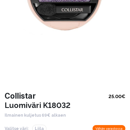
Collistar
25.00
€
Luomiväri K18032
Ilmainen kuljetus 69€ alkaen
Valitse väri:
Liila
Vähän varastossa