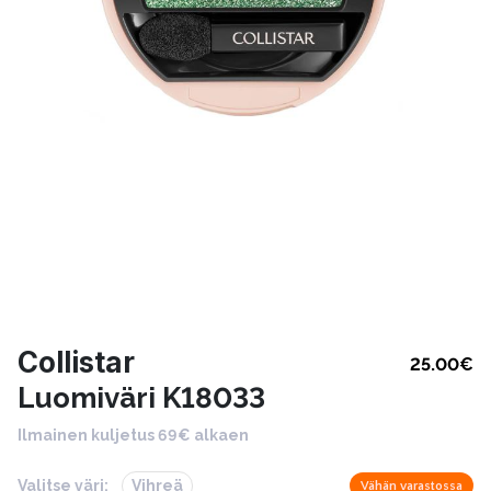
Collistar
25.00
€
Luomiväri K18033
Ilmainen kuljetus 69€ alkaen
Valitse väri:
Vihreä
Vähän varastossa