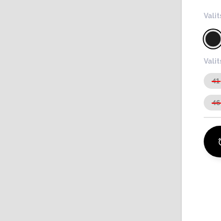
Valit
Vali
41
46