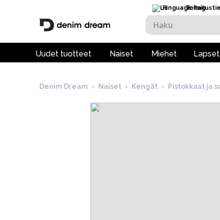
FI
Toimitusti
Uudet tuotteet
Naiset
Miehet
Lapset
Denim Dream
›
Naiset
›
Kengät
›
Pistokkaat ja s