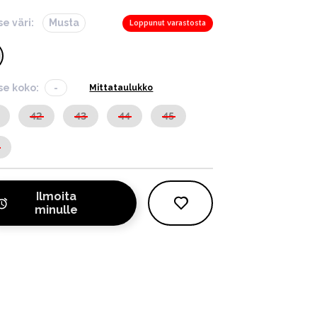
se väri:
Musta
Loppunut varastosta
tse koko:
-
Mittataulukko
42
43
44
45
Ilmoita
minulle