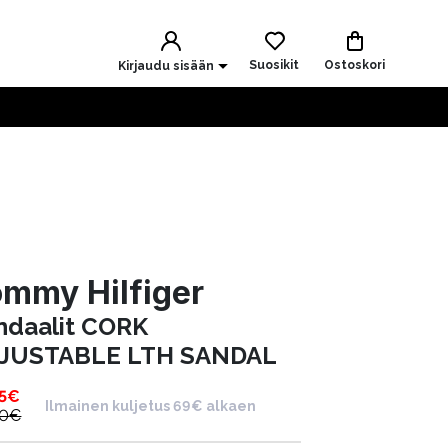
Suosikit
Ostoskori
Kirjaudu sisään
mmy Hilfiger
ndaalit CORK
JUSTABLE LTH SANDAL
5
€
Ilmainen kuljetus 69€ alkaen
90
€