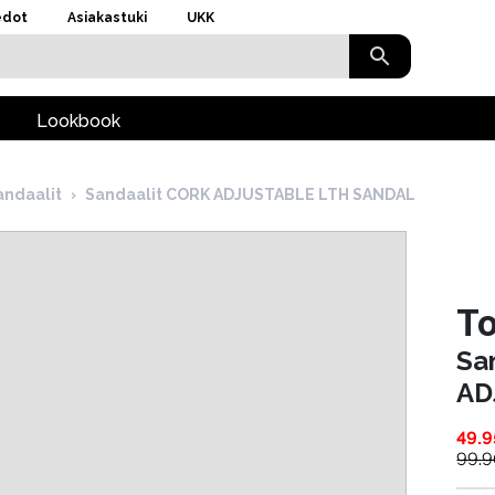
edot
Asiakastuki
UKK
Lookbook
andaalit
›
Sandaalit CORK ADJUSTABLE LTH SANDAL
To
Sa
AD
49.9
99.