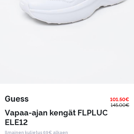
Guess
101.50
€
145.00
€
Vapaa-ajan kengät FLPLUC
ELE12
Ilmainen kuljetus 69€ alkaen