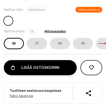
Valitse väri:
Valkoinen
Vähän varastossa
Valitse koko:
36
Mittataulukko
36
37
38
39
4
LISÄÄ OSTOSKORIIN
Tuotteen saatavuus kaupoissa
Katso kauppoja