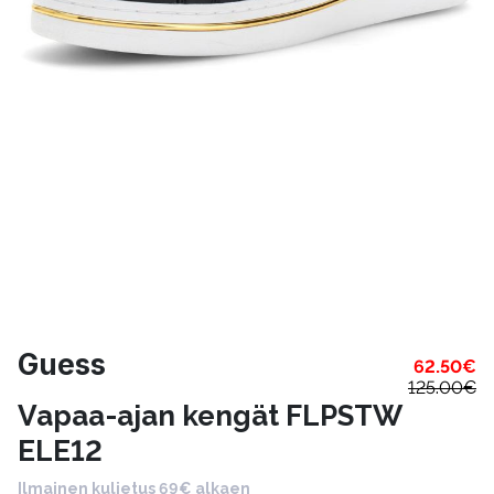
Guess
62.50
€
125.00
€
Vapaa-ajan kengät FLPSTW
ELE12
Ilmainen kuljetus 69€ alkaen