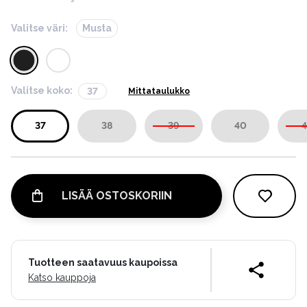
Valitse väri:
Musta
Valitse koko:
37
Mittataulukko
37
38
39
40
4
LISÄÄ OSTOSKORIIN
Tuotteen saatavuus kaupoissa
Katso kauppoja