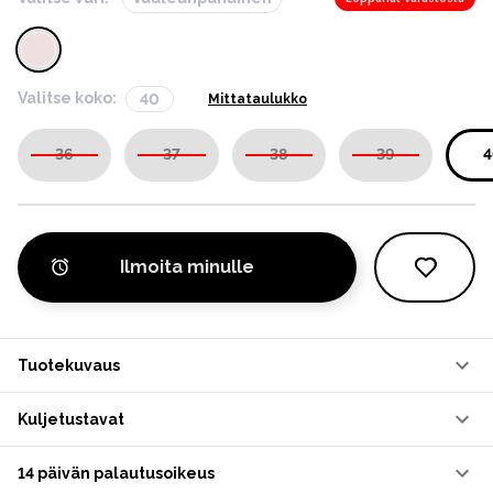
Valitse koko:
40
Mittataulukko
36
37
38
39
4
Ilmoita minulle
Tuotekuvaus
Kuljetustavat
14 päivän palautusoikeus