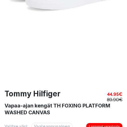
Tommy Hilfiger
44.95
€
89.90
€
Vapaa-ajan kengät TH FOXING PLATFORM
WASHED CANVAS
Valitse väri:
Vaaleanpunainen
Loppunut varastosta