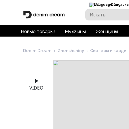
RU
Доставка
Новые товары!
Мужчины
Женщины
Denim Dream
›
Zhenshchiny
›
Свитеры и карди
VIDEO