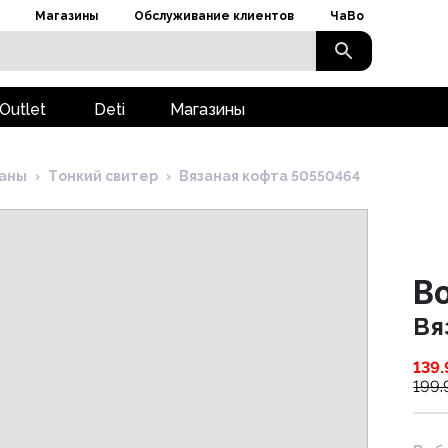
Магазины
Обслуживание клиентов
ЧаВо
Outlet
Deti
Магазины
ганы
›
Tонкий свитер
›
Вязаная кофта 50550464
B
Вя
139.
199.