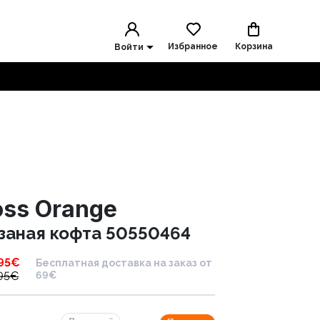
Избранное
Корзина
Войти
oss Orange
заная кофта 50550464
95
€
Бесплатная доставка на заказ от
95
€
69€