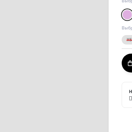
Выбр
Выбр
X
Н
П