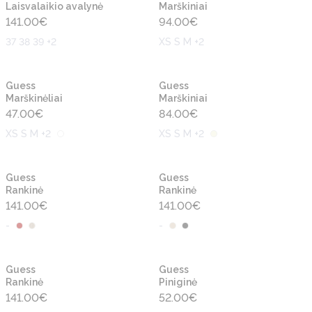
Laisvalaikio avalynė
Marškiniai
141.00
€
94.00
€
37 38 39 +2
XS S M +2
Naujiena
Naujiena
Guess
Guess
Marškinėliai
Marškiniai
47.00
€
84.00
€
XS S M +2
XS S M +2
Naujiena
Naujiena
Guess
Guess
Rankinė
Rankinė
141.00
€
141.00
€
-
-
Naujiena
Naujiena
Guess
Guess
Rankinė
Piniginė
141.00
€
52.00
€