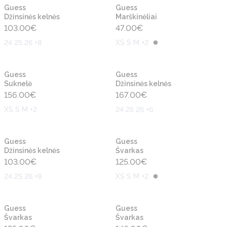
Naujiena
Naujiena
Guess
Guess
Džinsinės kelnės
Marškinėliai
103.00
€
47.00
€
24 25 26 +8
XS S M +2
Naujiena
Naujiena
Guess
Guess
Suknelė
Džinsinės kelnės
156.00
€
167.00
€
XS S M +2
24 25 26 +6
Naujiena
Naujiena
Guess
Guess
Džinsinės kelnės
Švarkas
103.00
€
125.00
€
24 25 26 +8
XS S M +2
Naujiena
Naujiena
Guess
Guess
Švarkas
Švarkas