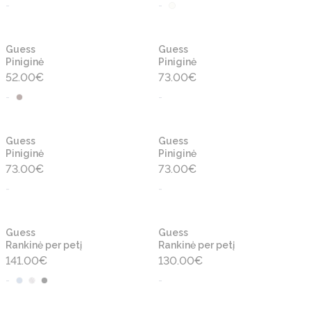
-
-
Naujiena
Naujiena
Guess
Guess
Piniginė
Piniginė
52.00
€
73.00
€
-
-
Naujiena
Naujiena
Guess
Guess
Piniginė
Piniginė
73.00
€
73.00
€
-
-
Naujiena
Naujiena
Guess
Guess
Rankinė per petį
Rankinė per petį
141.00
€
130.00
€
-
-