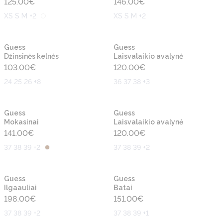
125.00
€
146.00
€
XS S M +2
XS S M +2
Naujiena
Naujiena
Guess
Guess
Džinsinės kelnės
Laisvalaikio avalynė
103.00
€
120.00
€
24 25 26 +8
36 37 38 +3
Naujiena
Naujiena
Guess
Guess
Mokasinai
Laisvalaikio avalynė
141.00
€
120.00
€
37 38 39 +2
37 38 39 +2
Naujiena
Naujiena
Guess
Guess
Ilgaauliai
Batai
198.00
€
151.00
€
37 38 39 +2
37 38 39 +1