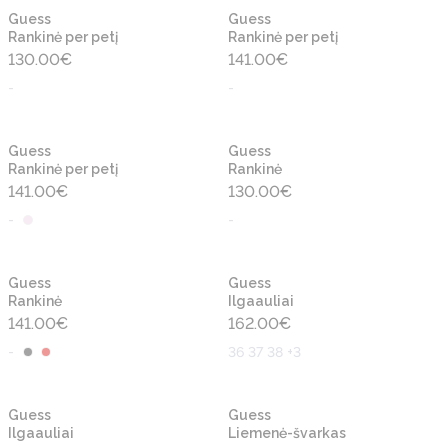
Naujiena
Naujiena
Guess
Guess
Rankinė per petį
Rankinė per petį
130.00
€
141.00
€
-
-
Naujiena
Naujiena
Guess
Guess
Rankinė per petį
Rankinė
141.00
€
130.00
€
-
-
Naujiena
Naujiena
Guess
Guess
Rankinė
Ilgaauliai
141.00
€
162.00
€
-
36 37 38 +3
-50%
Naujiena
Naujiena
Guess
Guess
Ilgaauliai
Liemenė-švarkas