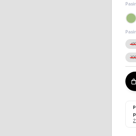
Pasir
Pasir
4X
X
P
p
Ž