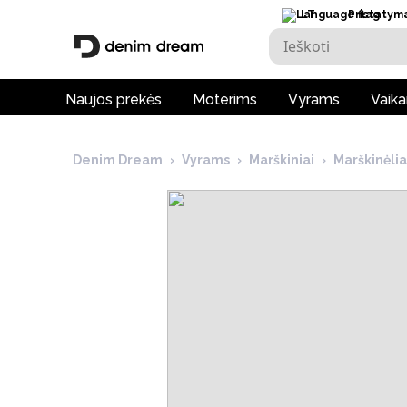
LT
Pristatym
Naujos prekės
Moterims
Vyrams
Vaik
Denim Dream
›
Vyrams
›
Marškiniai
›
Marškinėli