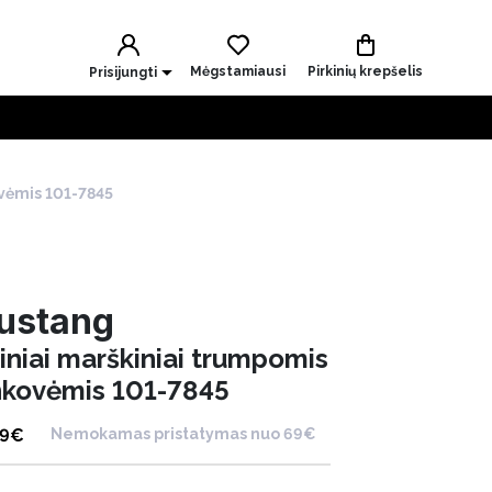
Mėgstamiausi
Pirkinių krepšelis
Prisijungti
ovėmis 101-7845
ustang
iniai marškiniai trumpomis
nkovėmis 101-7845
99
€
Nemokamas pristatymas nuo 69€