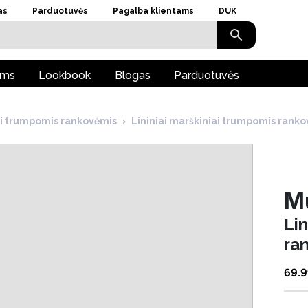
as
Parduotuvės
Pagalba klientams
DUK
ams
Lookbook
Blogas
Parduotuvės
ai trumpomis rankovėmis
›
Lininiai marškiniai trumpomis rank
M
Lin
ra
69.