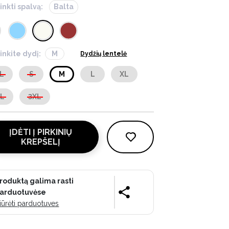
inkti spalvą:
Balta
inkite dydį:
M
Dydžių lentelė
L
S
M
L
XL
XL
3XL
ĮDĖTI Į PIRKINIŲ
KREPŠELĮ
roduktą galima rasti
arduotuvėse
iūrėti parduotuves