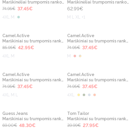
Marškinėliai trumpomis rankovėmis
Marškinėliai trumpomis rankovėmis
37.45
€
62.99
€
74.95
€
4XL M
M L XL +1
-50%
-50%
Naujiena
Naujiena
Camel Active
Camel Active
Marškiniai su trumpomis rankovėmis
Marškiniai su trumpomis rankovėmis
42.95
€
37.45
€
85.95
€
74.95
€
4XL M
M
-50%
-50%
Naujiena
Naujiena
Camel Active
Camel Active
Marškiniai su trumpomis rankovėmis
Marškiniai su trumpomis rankovėmis
37.45
€
37.45
€
74.95
€
74.95
€
4XL M L
4XL
-30%
-30%
Naujiena
Guess Jeans
Tom Tailor
Marškiniai su trumpomis rankovėmis
Marškiniai su trumpomis rankovėmis
48.30
€
27.95
€
69.00
€
39.99
€