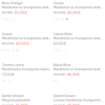
-30%
-30%
Naujiena
Naujiena
Boss Orange
Guess
Marškiniai su trumpomis rankovėmis
Marškiniai su trumpomis rankovėmis
62.95
€
56.00
€
89.95
€
80.00
€
S M L +2
S M
-30%
Naujiena
Naujiena
Guess
Calvin Klein
Marškiniai su trumpomis rankovėmis
Marškiniai su trumpomis rankovėmis
56.00
€
83.90
€
80.00
€
M XL
S M L +1
-30%
Naujiena
Naujiena
Tommy Jeans
Black Blue
Marškinėliai trumpomis rankovėmis
Marškiniai su trumpomis rankovėmis
73.90
€
48.30
€
69.00
€
M L XL
M L
-30%
-30%
Naujiena
Naujiena
Denim Dream
Denim Dream
Megzta palaidinė
Lininiai marškiniai trumpomis rankovėmis