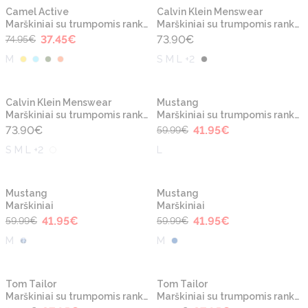
-50%
Camel Active
Calvin Klein Menswear
Marškiniai su trumpomis rankovėmis
Marškiniai su trumpomis rankovėmis
37.45
€
73.90
€
74.95
€
M
S M L +2
-30%
Calvin Klein Menswear
Mustang
Marškiniai su trumpomis rankovėmis
Marškiniai su trumpomis rankovėmis
73.90
€
41.95
€
59.99
€
S M L +2
L
-30%
-30%
Mustang
Mustang
Marškiniai
Marškiniai
41.95
€
41.95
€
59.99
€
59.99
€
M
M
-30%
-30%
Tom Tailor
Tom Tailor
Marškiniai su trumpomis rankovėmis
Marškiniai su trumpomis rankovėmis