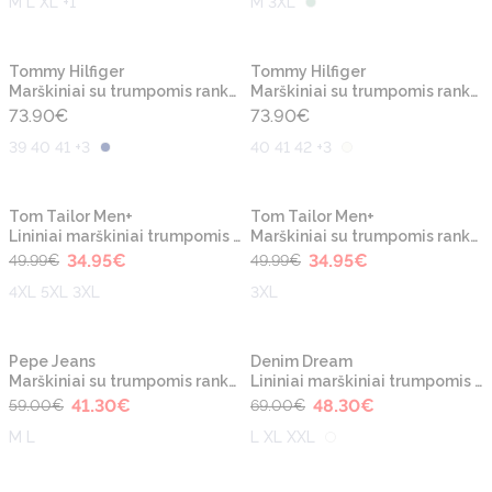
M L XL +1
M 3XL
Naujiena
Naujiena
Tommy Hilfiger
Tommy Hilfiger
Marškiniai su trumpomis rankovėmis
Marškiniai su trumpomis rankovėmis
73.90
€
73.90
€
39 40 41 +3
40 41 42 +3
-30%
-30%
Naujiena
Naujiena
Tom Tailor Men+
Tom Tailor Men+
Lininiai marškiniai trumpomis rankovėmis
Marškiniai su trumpomis rankovėmis
34.95
€
34.95
€
49.99
€
49.99
€
4XL 5XL 3XL
3XL
-30%
-30%
Naujiena
Naujiena
Pepe Jeans
Denim Dream
Marškiniai su trumpomis rankovėmis
Lininiai marškiniai trumpomis rankovėmis
41.30
€
48.30
€
59.00
€
69.00
€
M L
L XL XXL