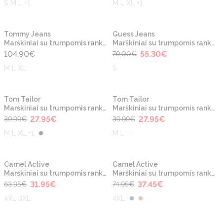
S M L +1
M L XL +1
-30%
Tommy Jeans
Guess Jeans
Marškiniai su trumpomis rankovėmis
Marškiniai su trumpomis rankovėmis
104.90
€
55.30
€
79.00
€
M L XL
S
-30%
-30%
Tom Tailor
Tom Tailor
Marškiniai su trumpomis rankovėmis
Marškiniai su trumpomis rankovėmis
27.95
€
27.95
€
39.99
€
39.99
€
M L XL +1
M L
-50%
-50%
Camel Active
Camel Active
Marškiniai su trumpomis rankovėmis
Marškiniai su trumpomis rankovėmis
31.95
€
37.45
€
63.95
€
74.95
€
4XL 3XL
4XL