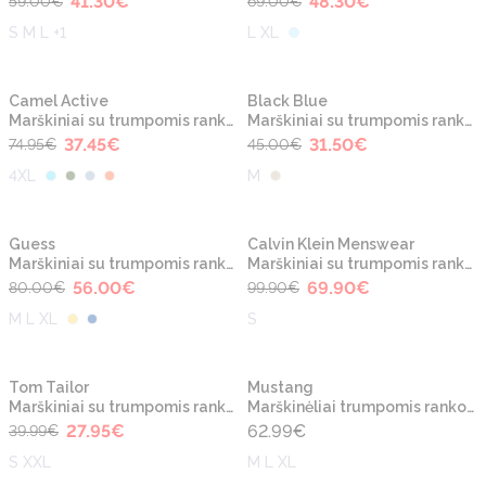
41.30
€
48.30
€
59.00
€
69.00
€
S M L +1
L XL
-50%
-30%
Naujiena
Naujiena
Camel Active
Black Blue
Marškiniai su trumpomis rankovėmis
Marškiniai su trumpomis rankovėmis
37.45
€
31.50
€
74.95
€
45.00
€
4XL
M
-30%
-30%
Naujiena
Naujiena
Guess
Calvin Klein Menswear
Marškiniai su trumpomis rankovėmis
Marškiniai su trumpomis rankovėmis
56.00
€
69.90
€
80.00
€
99.90
€
M L XL
S
-30%
Naujiena
Naujiena
Tom Tailor
Mustang
Marškiniai su trumpomis rankovėmis
Marškinėliai trumpomis rankovėmis
27.95
€
62.99
€
39.99
€
S XXL
M L XL