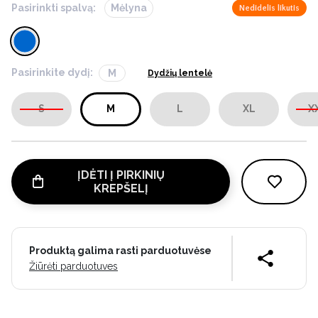
Pasirinkti spalvą:
Mėlyna
Nedidelis likutis
Pasirinkite dydį:
M
Dydžių lentelė
S
M
L
XL
X
ĮDĖTI Į PIRKINIŲ
KREPŠELĮ
Produktą galima rasti parduotuvėse
Žiūrėti parduotuves