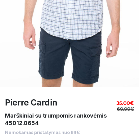
Pierre Cardin
35.00
€
69.99
€
Marškiniai su trumpomis rankovėmis
45012.0654
Nemokamas pristatymas nuo 69€