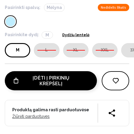
Pasirinkti spalvą:
Mėlyna
Nedidelis likutis
Pasirinkite dydį:
M
Dydžių lentelė
M
L
XL
XXL
3
ĮDĖTI Į PIRKINIŲ
KREPŠELĮ
Produktą galima rasti parduotuvėse
Žiūrėti parduotuves