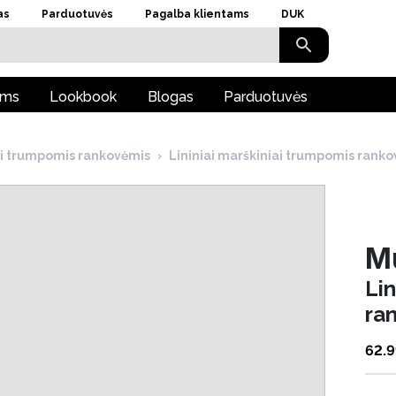
as
Parduotuvės
Pagalba klientams
DUK
ams
Lookbook
Blogas
Parduotuvės
ai trumpomis rankovėmis
›
Lininiai marškiniai trumpomis rank
M
Lin
ra
62.