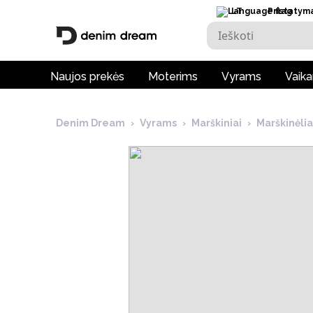
LT
Pristatym
Naujos prekės
Moterims
Vyrams
Vaik
Denim Dream
›
Vyrams
›
Marškiniai
›
Marškinėli