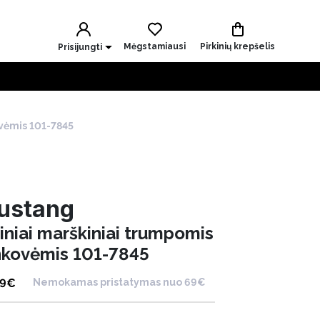
Mėgstamiausi
Pirkinių krepšelis
Prisijungti
ovėmis 101-7845
ustang
iniai marškiniai trumpomis
nkovėmis 101-7845
99
€
Nemokamas pristatymas nuo 69€