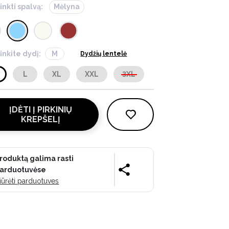
inkti spalvą:
Mėlyna
inkite dydį:
M
Dydžių lentelė
L
XL
XXL
3XL
ĮDĖTI Į PIRKINIŲ
KREPŠELĮ
roduktą galima rasti
arduotuvėse
iūrėti parduotuves