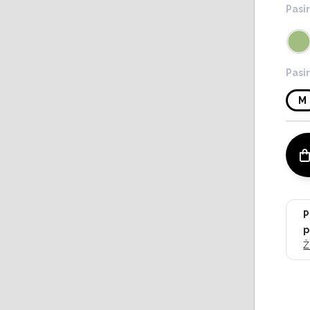
Pasir
Pasir
M
P
p
Ž