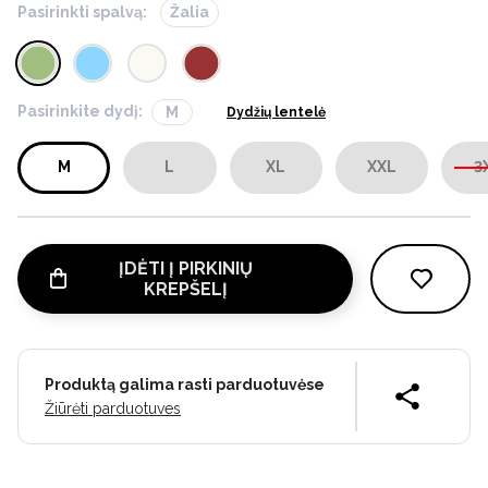
Pasirinkti spalvą:
Žalia
Pasirinkite dydį:
M
Dydžių lentelė
M
L
XL
XXL
3
ĮDĖTI Į PIRKINIŲ
KREPŠELĮ
Produktą galima rasti parduotuvėse
Žiūrėti parduotuves