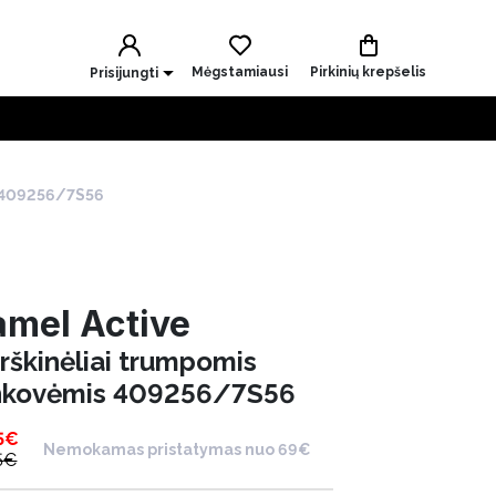
Mėgstamiausi
Pirkinių krepšelis
Prisijungti
s 409256/7S56
mel Active
rškinėliai trumpomis
nkovėmis 409256/7S56
5
€
Nemokamas pristatymas nuo 69€
5
€