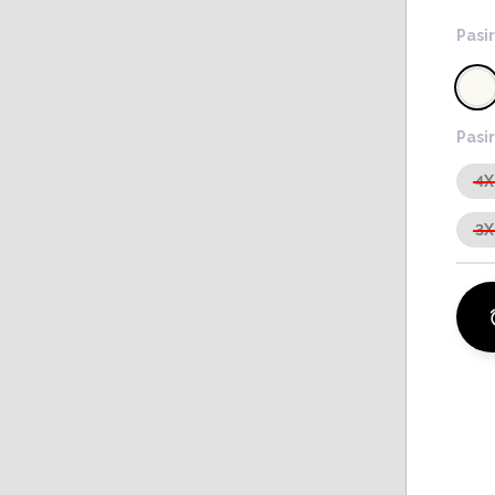
Pasir
Pasir
4X
3X