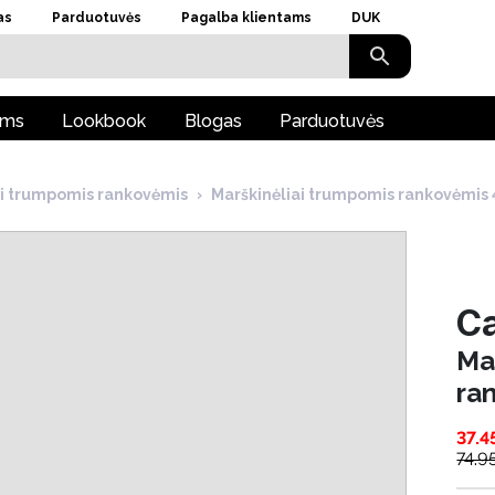
as
Parduotuvės
Pagalba klientams
DUK
ams
Lookbook
Blogas
Parduotuvės
ai trumpomis rankovėmis
›
Marškinėliai trumpomis rankovėmi
Ca
Ma
ra
37.4
74.9