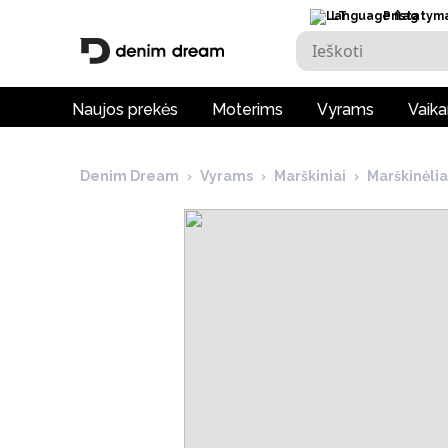
LT
Pristatym
Naujos prekės
Moterims
Vyrams
Vaik
Denim Dream
›
Vyrams
›
Marškiniai
›
Marškinėli