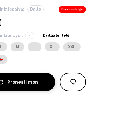
inkti spalvą:
Balta
Nėra sandėlyje
inkite dydį:
-
Dydžių lentelė
L
M
L
XL
XXL
L
Pranešti man