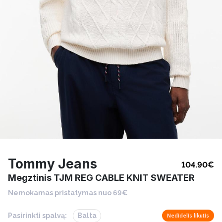
Tommy Jeans
104.90
€
Megztinis TJM REG CABLE KNIT SWEATER
Nemokamas pristatymas nuo 69€
Pasirinkti spalvą:
Balta
Nedidelis likutis