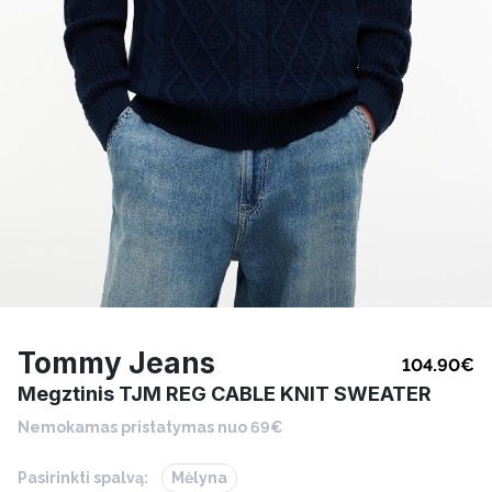
Tommy Jeans
104.90
€
Megztinis TJM REG CABLE KNIT SWEATER
Nemokamas pristatymas nuo 69€
Pasirinkti spalvą:
Mėlyna