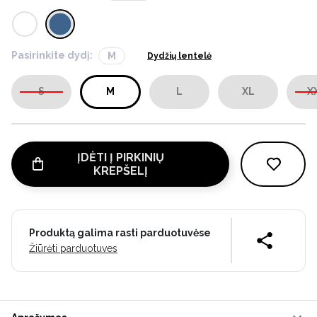
Pasirinkite dydį:
M
Dydžių lentelė
S
M
L
XL
X
ĮDĖTI Į PIRKINIŲ
KREPŠELĮ
Produktą galima rasti parduotuvėse
Žiūrėti parduotuves