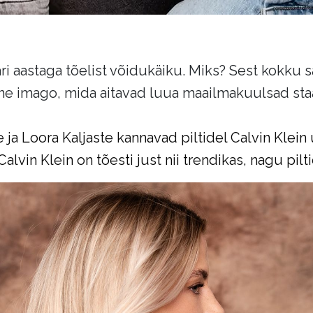
ri aastaga tõelist võidukäiku. Miks? Sest kokku
ne imago, mida aitavad luua maailmakuulsad staa
a Loora Kaljaste kannavad piltidel Calvin Klein u
vin Klein on tõesti just nii trendikas, nagu pilti