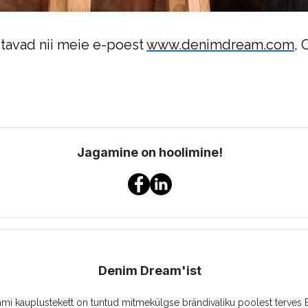
itavad nii meie e-poest
www.denimdream.com
, 
Jagamine on hoolimine!
Denim Dream'ist
i kauplustekett on tuntud mitmekülgse brändivaliku poolest terves B