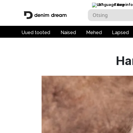
ET
Tarneinfo
Uued tooted
Naised
Mehed
Lapsed
Han