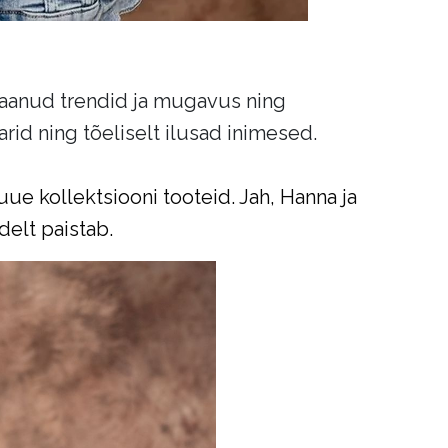
 saanud trendid ja mugavus ning
rid ning tõeliselt ilusad inimesed.
ue kollektsiooni tooteid. Jah, Hanna ja
delt paistab.