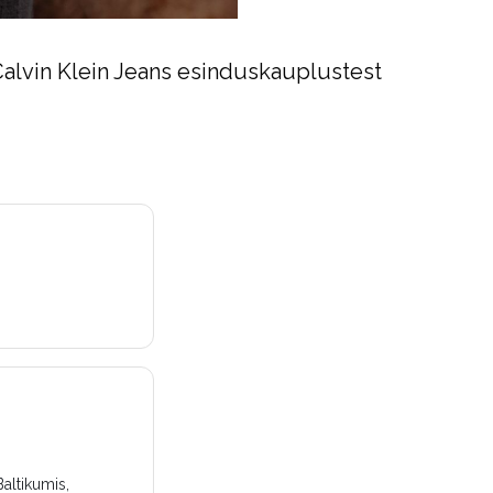
Calvin Klein Jeans esinduskauplustest
altikumis,