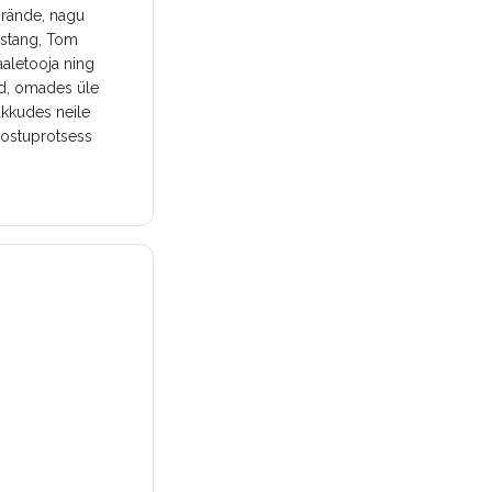
brände, nagu
ustang, Tom
aletooja ning
ud, omades üle
akkudes neile
 ostuprotsess