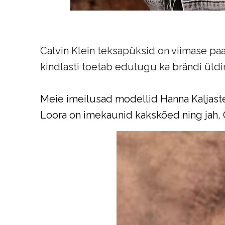
Calvin Klein teksapüksid on viimase paa
kindlasti toetab edulugu ka brändi üldi
Meie imeilusad modellid Hanna Kaljaste j
Loora on imekaunid kakskõed ning jah, Cal