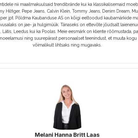
ntidele nii maailmakuulsaid trendibrände kui ka klassikalisemaid moe
y Hilfiger, Pepe Jeans, Calvin Klein, Tommy Jeans, Denim Dream, M
oper jpt. Põldma Kaubanduse AS on kõigi eeltoodud kaubamärkide ma
usalaks on jae- ja hulgimüük. Tänaseks on ettevõte jõudsalt laienen
, Lätis, Leedus kui ka Poolas. Meie eesmärk on kliente rõõmustada, p
oeelamusi ning suurepärast personaalset teenindust, et muuta kogu
võimalikult lihtsaks ning mugavaks.
Melani Hanna Britt Laas