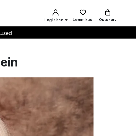
Lemmikud
Ostukorv
Logi sisse
lused
lein