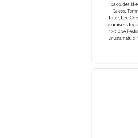
pakkudes klie
Guess, Tomm
Tailor, Lee Co
peamiseks tegev
120 poe Eestis
unustamatuid m