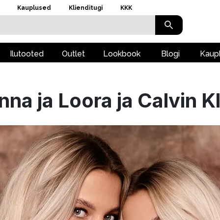
Kauplused
Klienditugi
KKK
Ilutooted
Outlet
Lookbook
Blogi
Kaup
na ja Loora ja Calvin K