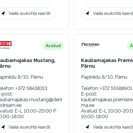
Vaata asukohta kaardil
Vaata asukohta kaardi
Avatud
A
aubamajakas Mustang,
Kaubamajakas Premi
ärnu
Pärnu
apiniidu 8/10, Pärnu
Papiniidu 8/10, Pärnu
elefon
:
+372 58438313
Telefon
:
+372 55588901
-post
:
E-post
:
aubamajakas.mustang@deni
kaubamajakas.premier
dream.ee
ma.ee
vatud
:
E-L 10:00-20:00 P
Avatud
:
E-L 10:00-20:
0:00-18:00
10:00-18:00
Vaata asukohta kaardil
Vaata asukohta kaardi