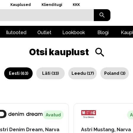
Kauplused
Klienditugi
KKK
Ilutooted
Outlet
Lookbook
Blogi
Kaup
Otsi kauplust
Eesti
(
63
)
Läti
(
33
)
Leedu
(
17
)
Poland
(
3
)
Avatud
A
stri Denim Dream, Narva
Astri Mustang, Narva