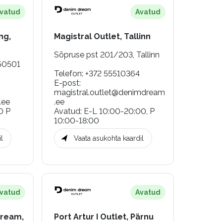
vatud
Avatud
ng,
Magistral Outlet, Tallinn
Sõpruse pst 201/203, Tallinn
 50501
Telefon
:
+372 55510364
E-post
:
magistral.outlet@denimdream
.ee
.ee
0 P
Avatud
:
E-L 10:00-20:00, P
10:00-18:00
l
Vaata asukohta kaardil
vatud
Avatud
Dream,
Port Artur I Outlet, Pärnu