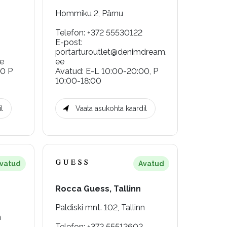
Hommiku 2, Pärnu
Telefon
:
+372 55530122
E-post
:
portarturoutlet@denimdream.
e
ee
00 P
Avatud
:
E-L 10:00-20:00, P
10:00-18:00
l
Vaata asukohta kaardil
vatud
Avatud
Rocca Guess, Tallinn
Paldiski mnt. 102, Tallinn
n
Telefon
:
+372 55512602