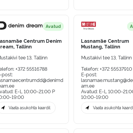
Avatud
A
asnamäe Centrum Denim
Lasnamäe Centrum
ream, Tallinn
Mustang, Tallinn
ustakivi tee 13, Tallinn
Mustakivi tee 13, Tallinn
elefon
:
+372 55516788
Telefon
:
+372 55537910
-post
:
E-post
:
asnamaecentrumdd@denimd
lasnamae.mustang@de
eam.ee
am.ee
vatud
:
E-L 10:00-21:00 P
Avatud
:
E-L 10:00-21:0
0:00-19:00
10:00-19:00
Vaata asukohta kaardil
Vaata asukohta kaardi