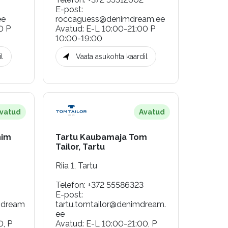
E-post
:
ee
roccaguess@denimdream.ee
0 P
Avatud
:
E-L 10:00-21:00 P
10:00-19:00
l
Vaata asukohta kaardil
vatud
Avatud
nim
Tartu Kaubamaja Tom
Tailor, Tartu
Riia 1, Tartu
Telefon
:
+372 55586323
E-post
:
mdream
tartu.tomtailor@denimdream.
ee
0, P
Avatud
:
E-L 10:00-21:00, P