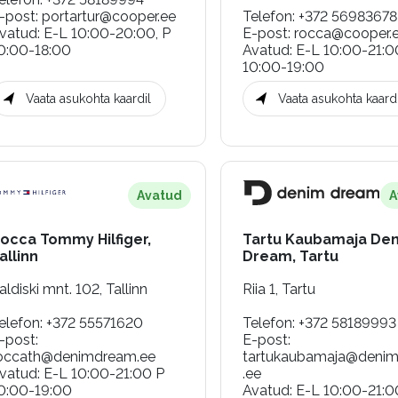
-post
:
portartur@cooper.ee
Telefon
:
+372 56983678
vatud
:
E-L 10:00-20:00, P
E-post
:
rocca@cooper.
0:00-18:00
Avatud
:
E-L 10:00-21:0
10:00-19:00
Vaata asukohta kaardil
Vaata asukohta kaardi
Avatud
A
occa Tommy Hilfiger,
Tartu Kaubamaja De
allinn
Dream, Tartu
aldiski mnt. 102, Tallinn
Riia 1, Tartu
elefon
:
+372 55571620
Telefon
:
+372 58189993
-post
:
E-post
:
occath@denimdream.ee
tartukaubamaja@deni
vatud
:
E-L 10:00-21:00 P
.ee
0:00-19:00
Avatud
:
E-L 10:00-21:0