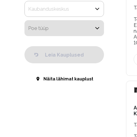
T
T
E
n
A
1
Leia Kauplused
Näita lähimat kauplust
A
K
T
T