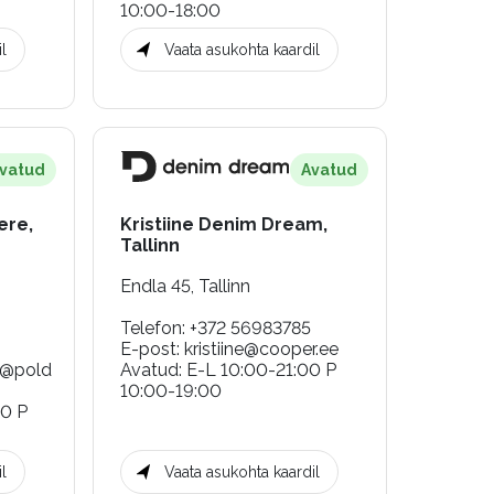
10:00-18:00
l
Vaata asukohta kaardil
vatud
Avatud
ere,
Kristiine Denim Dream,
Tallinn
Endla 45, Tallinn
Telefon
:
+372 56983785
E-post
:
kristiine@cooper.ee
e@pold
Avatud
:
E-L 10:00-21:00 P
10:00-19:00
00 P
l
Vaata asukohta kaardil