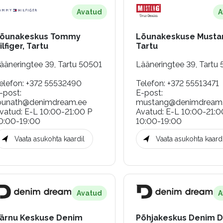
Avatud
A
õunakeskus Tommy
Lõunakeskuse Musta
ilfiger, Tartu
Tartu
ääneringtee 39, Tartu 50501
Lääneringtee 39, Tartu
elefon
:
+372 55532490
Telefon
:
+372 55513471
-post
:
E-post
:
ounath@denimdream.ee
mustang@denimdream
vatud
:
E-L 10:00-21:00 P
Avatud
:
E-L 10:00-21:0
0:00-19:00
10:00-19:00
Vaata asukohta kaardil
Vaata asukohta kaardi
Avatud
A
ärnu Keskuse Denim
Põhjakeskus Denim 