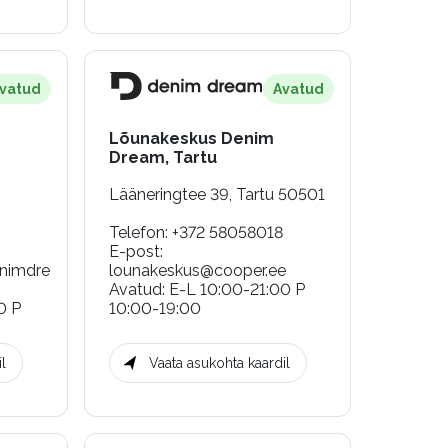
vatud
Avatud
Lõunakeskus Denim
Dream, Tartu
Lääneringtee 39, Tartu 50501
Telefon
:
+372 58058018
E-post
:
nimdre
lounakeskus@cooper.ee
Avatud
:
E-L 10:00-21:00 P
0 P
10:00-19:00
l
Vaata asukohta kaardil