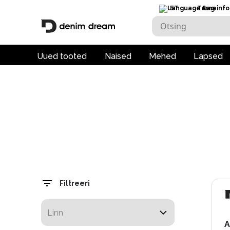
ET
Tarneinfo
Uued tooted
Naised
Mehed
Lapsed
Filtreeri
A