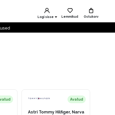
Lemmikud
Ostukorv
Logi sisse
lused
vatud
Avatud
Astri Tommy Hilfiger, Narva