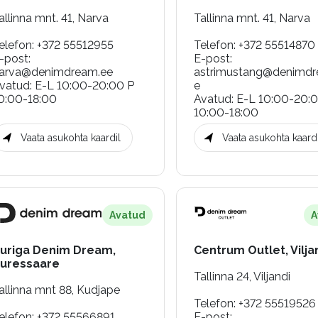
allinna mnt. 41, Narva
Tallinna mnt. 41, Narva
elefon
:
+372 55512955
Telefon
:
+372 55514870
-post
:
E-post
:
arva@denimdream.ee
astrimustang@denimdr
vatud
:
E-L 10:00-20:00 P
e
0:00-18:00
Avatud
:
E-L 10:00-20:
10:00-18:00
Vaata asukohta kaardil
Vaata asukohta kaardi
Avatud
A
uriga Denim Dream,
Centrum Outlet, Vilja
uressaare
Tallinna 24, Viljandi
allinna mnt 88, Kudjape
Telefon
:
+372 55519526
elefon
:
+372 55566891
E-post
: