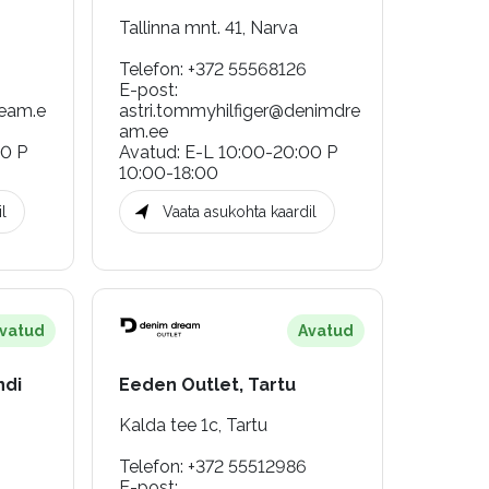
Tallinna mnt. 41, Narva
Telefon
:
+372 55568126
E-post
:
eam.e
astri.tommyhilfiger@denimdre
am.ee
00 P
Avatud
:
E-L 10:00-20:00 P
10:00-18:00
l
Vaata asukohta kaardil
vatud
Avatud
ndi
Eeden Outlet, Tartu
Kalda tee 1c, Tartu
Telefon
:
+372 55512986
E-post
: