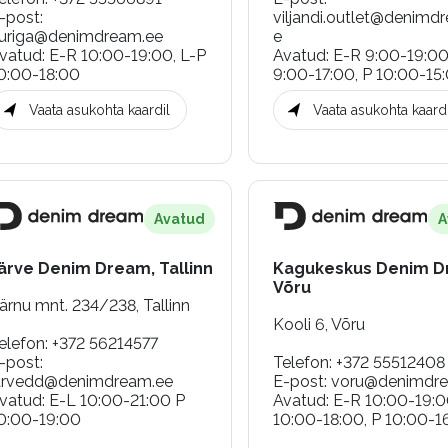
-post
:
viljandi.outlet@denimd
uriga@denimdream.ee
e
vatud
:
E-R 10:00-19:00, L-P
Avatud
:
E-R 9:00-19:00
0:00-18:00
9:00-17:00, P 10:00-15
Vaata asukohta kaardil
Vaata asukohta kaardi
Avatud
A
ärve Denim Dream, Tallinn
Kagukeskus Denim D
Võru
ärnu mnt. 234/238, Tallinn
Kooli 6, Võru
elefon
:
+372 56214577
-post
:
Telefon
:
+372 55512408
arvedd@denimdream.ee
E-post
:
voru@denimdre
vatud
:
E-L 10:00-21:00 P
Avatud
:
E-R 10:00-19:0
0:00-19:00
10:00-18:00, P 10:00-1