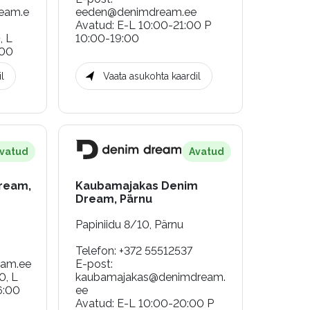
ream.e
eeden@denimdream.ee
Avatud
:
E-L 10:00-21:00 P
, L
10:00-19:00
:00
l
Vaata asukohta kaardil
vatud
Avatud
ream,
Kaubamajakas Denim
Dream, Pärnu
Papiniidu 8/10, Pärnu
Telefon
:
+372 55512537
am.ee
E-post
:
0, L
kaubamajakas@denimdream.
6:00
ee
Avatud
:
E-L 10:00-20:00 P