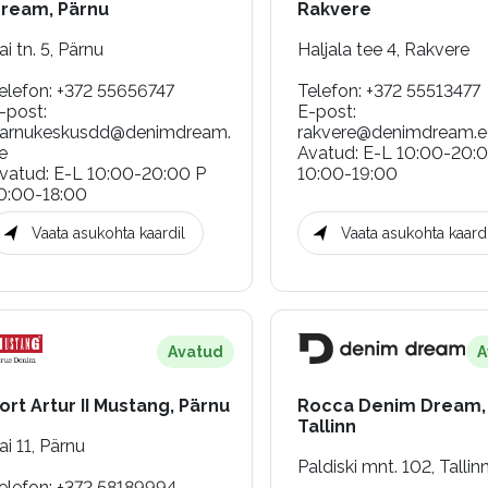
ream, Pärnu
Rakvere
ai tn. 5, Pärnu
Haljala tee 4, Rakvere
elefon
:
+372 55656747
Telefon
:
+372 55513477
-post
:
E-post
:
arnukeskusdd@denimdream.
rakvere@denimdream.e
e
Avatud
:
E-L 10:00-20:
vatud
:
E-L 10:00-20:00 P
10:00-19:00
0:00-18:00
Vaata asukohta kaardil
Vaata asukohta kaardi
Avatud
A
ort Artur II Mustang, Pärnu
Rocca Denim Dream,
Tallinn
ai 11, Pärnu
Paldiski mnt. 102, Tallin
elefon
:
+372 58189994