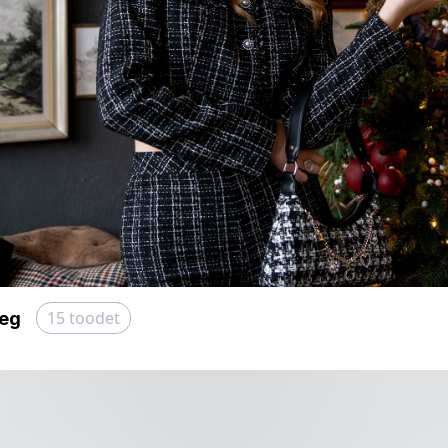
15
toodet
aeg