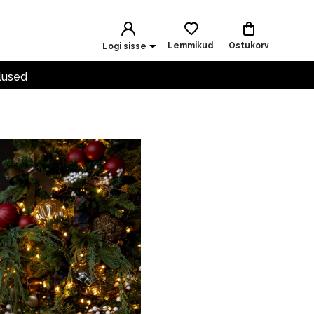
Lemmikud
Ostukorv
Logi sisse
lused