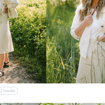
12
toodet