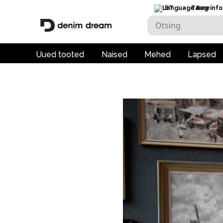
ET
Tarneinfo
Uued tooted
Naised
Mehed
Lapsed