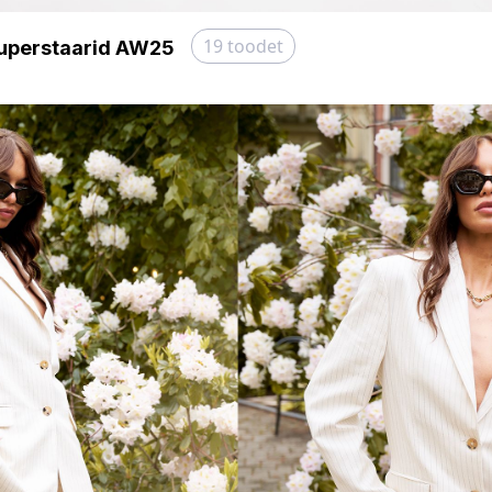
19
toodet
uperstaarid AW25