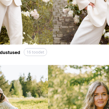
16
toodet
idustused