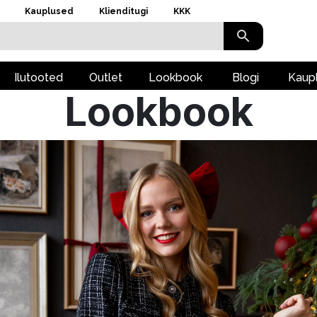
Kauplused
Klienditugi
KKK
Ilutooted
Outlet
Lookbook
Blogi
Kaup
Lookbook