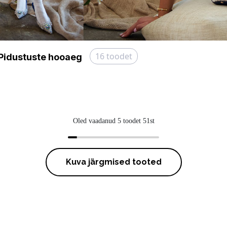
16
toodet
Pidustuste hooaeg
Oled vaadanud 5 toodet 51st
Kuva järgmised tooted