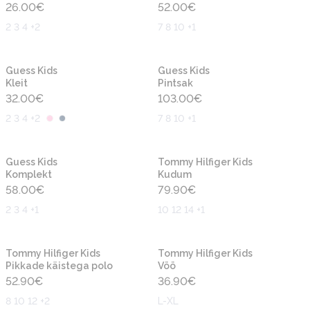
26.00
€
52.00
€
2 3 4 +2
7 8 10 +1
Uus
Uus
Guess Kids
Guess Kids
Kleit
Pintsak
32.00
€
103.00
€
2 3 4 +2
7 8 10 +1
Uus
Uus
Guess Kids
Tommy Hilfiger Kids
Komplekt
Kudum
58.00
€
79.90
€
2 3 4 +1
10 12 14 +1
Uus
Uus
Tommy Hilfiger Kids
Tommy Hilfiger Kids
Pikkade käistega polo
Vöö
52.90
€
36.90
€
8 10 12 +2
L-XL