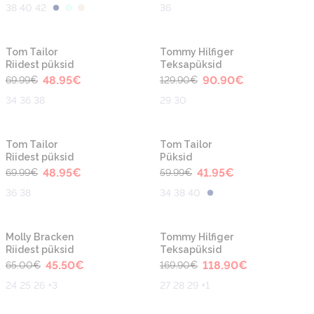
38 40 42
36
-30%
-30%
Tom Tailor
Tommy Hilfiger
Riidest püksid
Teksapüksid
48.95
€
90.90
€
69.99
€
129.90
€
34 36 38
29 30
-30%
-30%
Tom Tailor
Tom Tailor
Riidest püksid
Püksid
48.95
€
41.95
€
69.99
€
59.99
€
36 38
34 38 40
-30%
-30%
Molly Bracken
Tommy Hilfiger
Riidest püksid
Teksapüksid
45.50
€
118.90
€
65.00
€
169.90
€
24 25 26 +3
27 28 29 +1