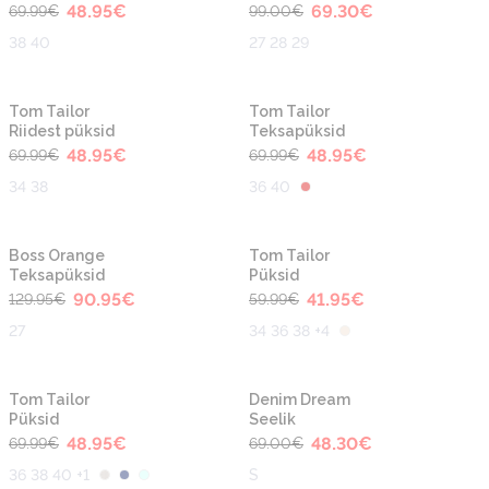
48.95
€
69.30
€
69.99
€
99.00
€
38 40
27 28 29
-30%
-30%
Tom Tailor
Tom Tailor
Riidest püksid
Teksapüksid
48.95
€
48.95
€
69.99
€
69.99
€
34 38
36 40
-30%
-30%
Boss Orange
Tom Tailor
Teksapüksid
Püksid
90.95
€
41.95
€
129.95
€
59.99
€
27
34 36 38 +4
-30%
-30%
Tom Tailor
Denim Dream
Püksid
Seelik
48.95
€
48.30
€
69.99
€
69.00
€
36 38 40 +1
S