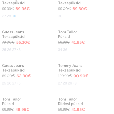
Teksapüksid
Teksapüksid
69.95
€
69.30
€
99.99
€
99.00
€
27 28
30
-30%
-30%
Uus
Uus
Guess Jeans
Tom Tailor
Teksapüksid
Püksid
55.30
€
41.95
€
79.00
€
59.99
€
25 26 27 +3
34 36
-30%
-30%
Uus
Uus
Guess Jeans
Tommy Jeans
Teksapüksid
Teksapüksid
62.30
€
90.90
€
89.00
€
129.90
€
25 26 27 +5
27 28 29 +3
-30%
-30%
Uus
Tom Tailor
Tom Tailor
Püksid
Riidest püksid
48.95
€
41.95
€
69.99
€
59.99
€