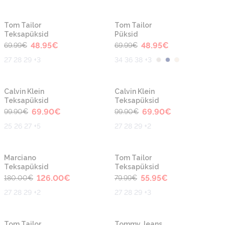
-30%
-30%
Tom Tailor
Tom Tailor
Teksapüksid
Püksid
48.95
€
48.95
€
69.99
€
69.99
€
27 28 29 +3
34 36 38 +3
-30%
-30%
Calvin Klein
Calvin Klein
Teksapüksid
Teksapüksid
69.90
€
69.90
€
99.90
€
99.90
€
25 26 27 +5
27 28 29 +2
-30%
-30%
Marciano
Tom Tailor
Teksapüksid
Teksapüksid
126.00
€
55.95
€
180.00
€
79.99
€
27 28 29 +2
27 28 29 +3
-30%
-30%
Tom Tailor
Tommy Jeans