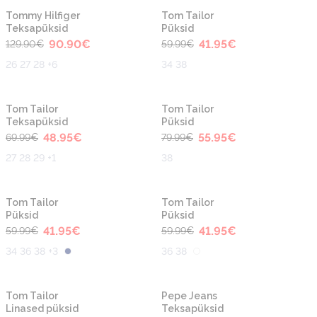
-30%
-30%
Tommy Hilfiger
Tom Tailor
Teksapüksid
Püksid
90.90
€
41.95
€
129.90
€
59.99
€
26 27 28 +6
34 38
-30%
-30%
Tom Tailor
Tom Tailor
Teksapüksid
Püksid
48.95
€
55.95
€
69.99
€
79.99
€
27 28 29 +1
38
-30%
-30%
Tom Tailor
Tom Tailor
Püksid
Püksid
41.95
€
41.95
€
59.99
€
59.99
€
34 36 38 +3
36 38
-30%
-30%
Tom Tailor
Pepe Jeans
Linased püksid
Teksapüksid