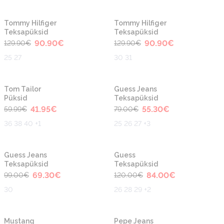
-30%
-30%
Uus
Uus
Tommy Hilfiger
Tommy Hilfiger
Teksapüksid
Teksapüksid
90.90
€
90.90
€
129.90
€
129.90
€
25 27
30 31
-30%
-30%
Uus
Uus
Tom Tailor
Guess Jeans
Püksid
Teksapüksid
41.95
€
55.30
€
59.99
€
79.00
€
36 38 40 +1
25 26 27 +3
-30%
-30%
Uus
Uus
Guess Jeans
Guess
Teksapüksid
Teksapüksid
69.30
€
84.00
€
99.00
€
120.00
€
30
26 28 29 +2
-30%
-30%
Uus
Uus
Mustang
Pepe Jeans