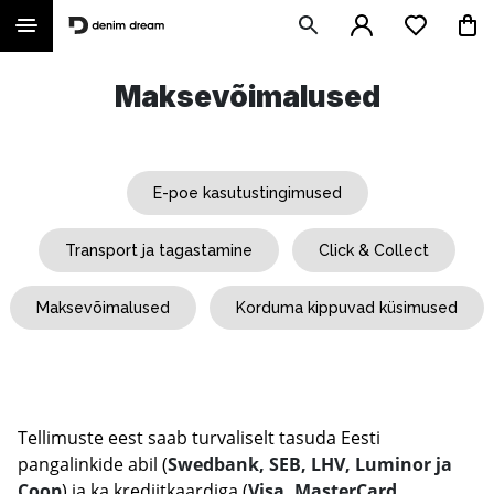
Maksevõimalused
E-poe kasutustingimused
Transport ja tagastamine
Click & Collect
Maksevõimalused
Korduma kippuvad küsimused
Tellimuste eest saab turvaliselt tasuda Eesti
pangalinkide abil (
Swedbank, SEB, LHV, Luminor ja
Coop
) ja ka krediitkaardiga (
Visa, MasterCard,