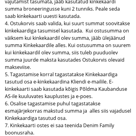
vajutamist tasumata, jääb kasutatud kinkekaardi
summa broneeringusse kuni 2 tunniks. Peale seda
saab kinkekaarti uuesti kasutada.
4. Ostukorvis saab valida, kui suurt summat soovitakse
kinkekaardiga tasumisel kasutada. Kui ostusumma on
väiksem kui kinkekaardil olev summa, jääb ülejäänud
summa Kinkekaardile alles. Kui ostusumma on suurem
kui kinkekaardil olev summa, siis tuleb puuduolev
summa juurde maksta kasutades Ostukorvis olevaid
makseviise.
5. Tagastamise korral tagastatakse Kinkekaardiga
tasutud osa e-kinkekaardina Kliendi e-mailile. E-
kinkekaarti saab kasutada kõigis Põldma Kaubanduse
AS-ile kuuluvates kauplustes ja e-poes.
6. Osalise tagastamise puhul tagastatakse
esmajärjekorras makstud summa ja alles siis vajadusel
Kinkekaardiga tasutud osa.
7. Kinkekaarti ostes ei saa teenida Denim Family
boonusraha.