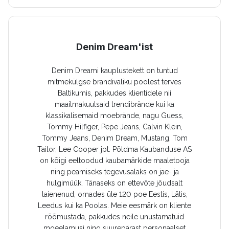
Denim Dream'ist
Denim Dreami kauplustekett on tuntud
mitmekülgse brändivaliku poolest terves
Baltikumis, pakkudes klientidele nii
maailmakuulsaid trendibrände kui ka
klassikalisemaid moebrände, nagu Guess,
Tommy Hilfiger, Pepe Jeans, Calvin Klein,
Tommy Jeans, Denim Dream, Mustang, Tom
Tailor, Lee Cooper jpt. Põldma Kaubanduse AS
on kõigi eeltoodud kaubamärkide maaletooja
ning peamiseks tegevusalaks on jae- ja
hulgimüük. Tänaseks on ettevõte jõudsalt
laienenud, omades üle 120 poe Eestis, Lätis,
Leedus kui ka Poolas. Meie eesmärk on kliente
rõõmustada, pakkudes neile unustamatuid
moeelamusi ning suurepärast personaalset