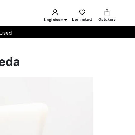
Lemmikud
Ostukorv
Logi sisse
lused
seda