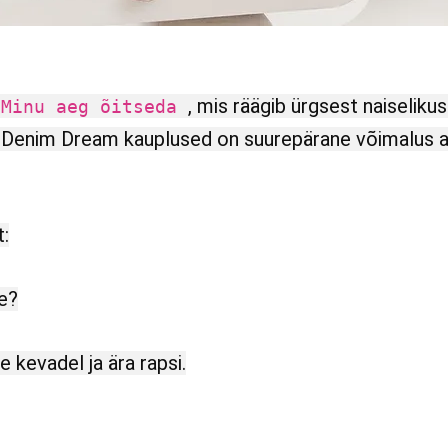
`
, mis räägib ürgsest naiselikus
Minu aeg õitseda
d. Denim Dream kauplused on suurepärane võimalus ai
t:
le?
se kevadel ja ära rapsi.