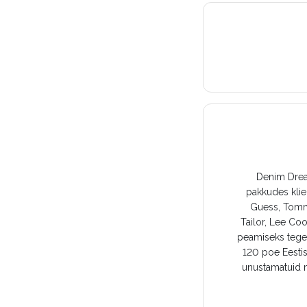
Denim Dream
pakkudes klie
Guess, Tomm
Tailor, Lee Co
peamiseks tegev
120 poe Eestis
unustamatuid m