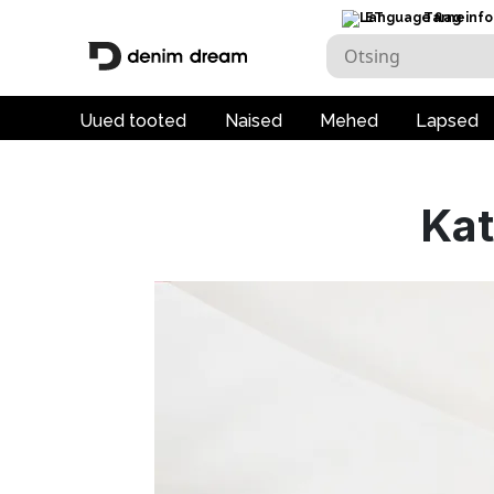
ET
Tarneinfo
Uued tooted
Naised
Mehed
Lapsed
Kat