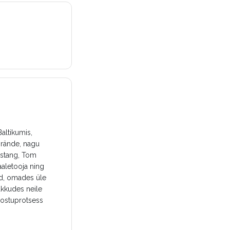
altikumis,
brände, nagu
ustang, Tom
aletooja ning
ud, omades üle
akkudes neile
 ostuprotsess