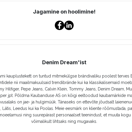
Jagamine on hoolimine!
Denim Dream'ist
i kauplustekett on tuntud mitmekülgse brändivaliku poolest terves B
ntidele nii maailmakuulsaid trendibrände kui ka klassikalisemaid moe
y Hilfiger, Pepe Jeans, Calvin Klein, Tommy Jeans, Denim Dream, M
oper jpt. Põldma Kaubanduse AS on kõigi eeltoodud kaubamärkide ma
usalaks on jae- ja hulgimüük. Tänaseks on ettevõte jõudsalt laienen
, Lätis, Leedus kui ka Poolas. Meie eesmärk on kliente rõõmustada, p
oeelamusi ning suurepärast personaalset teenindust, et muuta kogu
võimalikult lihtsaks ning mugavaks.