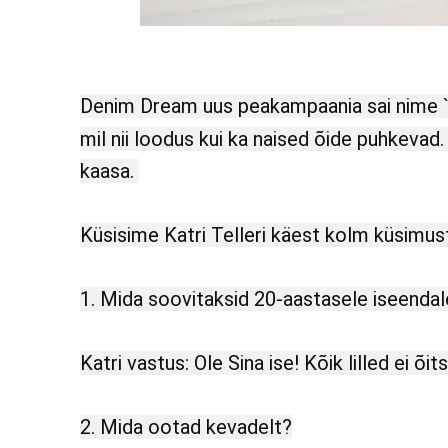
Denim Dream uus peakampaania sai nime 
mil nii loodus kui ka naised õide puhkeva
kaasa.
Küsisime Katri Telleri käest kolm küsimus
1. Mida soovitaksid 20-aastasele iseenda
Katri vastus: Ole Sina ise! Kõik lilled ei õit
2. Mida ootad kevadelt?