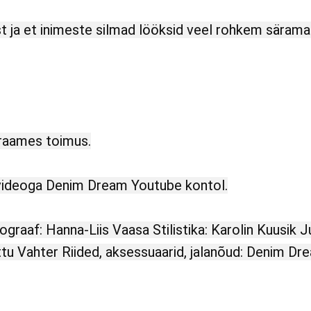
st ja et inimeste silmad lööksid veel rohkem särama.
 raames toimus.
 videoga Denim Dream Youtube kontol.
ograaf: Hanna-Liis Vaasa Stilistika: Karolin Kuusik
tu Vahter Riided, aksessuaarid, jalanõud: Denim D