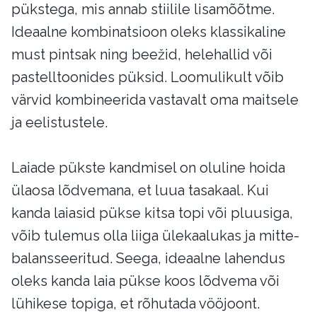
pükstega, mis annab stiilile lisamõõtme.
Ideaalne kombinatsioon oleks klassikaline
must pintsak ning beežid, helehallid või
pastelltoonides püksid. Loomulikult võib
värvid kombineerida vastavalt oma maitsele
ja eelistustele.
Laiade pükste kandmisel on oluline hoida
ülaosa lõdvemana, et luua tasakaal. Kui
kanda laiasid pükse kitsa topi või pluusiga,
võib tulemus olla liiga ülekaalukas ja mitte-
balansseeritud. Seega, ideaalne lahendus
oleks kanda laia pükse koos lõdvema või
lühikese topiga, et rõhutada vööjoont.