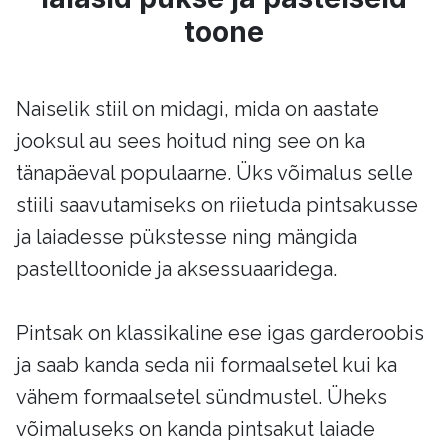
toone
Naiselik stiil on midagi, mida on aastate
jooksul au sees hoitud ning see on ka
tänapäeval populaarne. Üks võimalus selle
stiili saavutamiseks on riietuda pintsakusse
ja laiadesse pükstesse ning mängida
pastelltoonide ja aksessuaaridega.
Pintsak on klassikaline ese igas garderoobis
ja saab kanda seda nii formaalsetel kui ka
vähem formaalsetel sündmustel. Üheks
võimaluseks on kanda pintsakut laiade