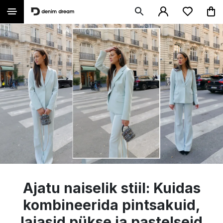
Ajatu naiselik stiil: Kuidas
kombineerida pintsakuid,
laiasid pükse ja pastelseid