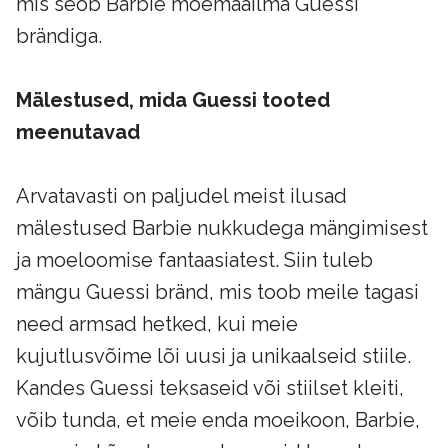
mis seob Barbie moemaailma Guessi
brändiga.
Mälestused, mida Guessi tooted
meenutavad
Arvatavasti on paljudel meist ilusad
mälestused Barbie nukkudega mängimisest
ja moeloomise fantaasiatest. Siin tuleb
mängu Guessi bränd, mis toob meile tagasi
need armsad hetked, kui meie
kujutlusvõime lõi uusi ja unikaalseid stiile.
Kandes Guessi teksaseid või stiilset kleiti,
võib tunda, et meie enda moeikoon, Barbie,