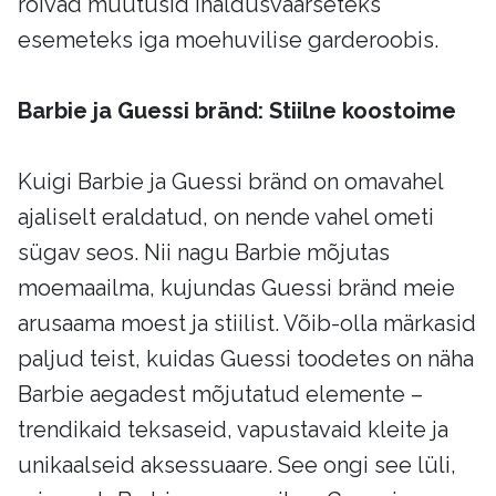
rõivad muutusid ihaldusväärseteks
esemeteks iga moehuvilise garderoobis.
Barbie ja Guessi bränd: Stiilne koostoime
Kuigi Barbie ja Guessi bränd on omavahel
ajaliselt eraldatud, on nende vahel ometi
sügav seos. Nii nagu Barbie mõjutas
moemaailma, kujundas Guessi bränd meie
arusaama moest ja stiilist. Võib-olla märkasid
paljud teist, kuidas Guessi toodetes on näha
Barbie aegadest mõjutatud elemente –
trendikaid teksaseid, vapustavaid kleite ja
unikaalseid aksessuaare. See ongi see lüli,