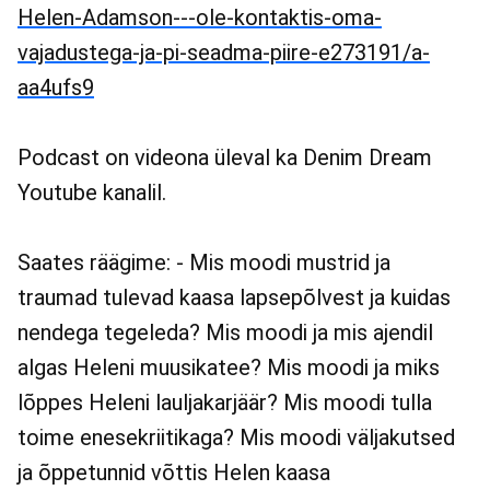
Helen-Adamson---ole-kontaktis-oma-
vajadustega-ja-pi-seadma-piire-e273191/a-
aa4ufs9
Podcast on videona üleval ka Denim Dream
Youtube kanalil.
Saates räägime: - Mis moodi mustrid ja
traumad tulevad kaasa lapsepõlvest ja kuidas
nendega tegeleda? Mis moodi ja mis ajendil
algas Heleni muusikatee? Mis moodi ja miks
lõppes Heleni lauljakarjäär? Mis moodi tulla
toime enesekriitikaga? Mis moodi väljakutsed
ja õppetunnid võttis Helen kaasa