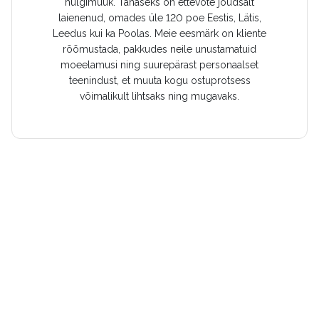
hulgimüük. Tänaseks on ettevõte jõudsalt
laienenud, omades üle 120 poe Eestis, Lätis,
Leedus kui ka Poolas. Meie eesmärk on kliente
rõõmustada, pakkudes neile unustamatuid
moeelamusi ning suurepärast personaalset
teenindust, et muuta kogu ostuprotsess
võimalikult lihtsaks ning mugavaks.