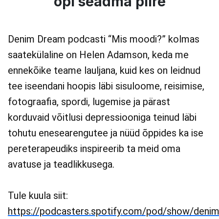
õpi seadma piire
Denim Dream podcasti “Mis moodi?” kolmas
saatekülaline on Helen Adamson, keda me
ennekõike teame lauljana, kuid kes on leidnud
tee iseendani hoopis läbi sisuloome, reisimise,
fotograafia, spordi, lugemise ja pärast
korduvaid võitlusi depressiooniga teinud läbi
tohutu enesearengutee ja nüüd õppides ka ise
pereterapeudiks inspireerib ta meid oma
avatuse ja teadlikkusega.
Tule kuula siit:
https://podcasters.spotify.com/pod/show/deni