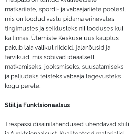
matkariiete, spordi- ja vabaajariiete poolest,
mis on loodud vastu pidama erinevates
tingimustes ja seiklusteks nii looduses kui
ka linnas. Ülemiste Keskuse uus kauplus
pakub laia valikut riideid, jalanõusid ja
tarvikuid, mis sobivad ideaalselt
matkamiseks, jooksmiseks, suusatamiseks
ja paljudeks teisteks vabaaja tegevusteks
kogu perele.
Stiil ja Funktsionaalsus
Trespassi disainilahendused ühendavad stiili
ja funktsionaalsust. Kvaliteetsed materjalid,