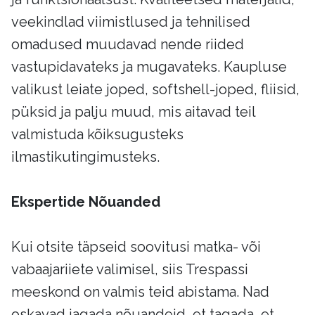
veekindlad viimistlused ja tehnilised
omadused muudavad nende riided
vastupidavateks ja mugavateks. Kaupluse
valikust leiate joped, softshell-joped, fliisid,
püksid ja palju muud, mis aitavad teil
valmistuda kõiksugusteks
ilmastikutingimusteks.
Ekspertide Nõuanded
Kui otsite täpseid soovitusi matka- või
vabaajariiete valimisel, siis Trespassi
meeskond on valmis teid abistama. Nad
oskavad jagada nõuandeid, et tagada, et