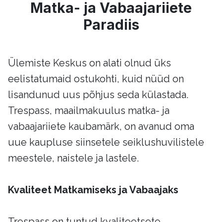
Matka- ja Vabaajariiete
Paradiis
Ülemiste Keskus on alati olnud üks
eelistatumaid ostukohti, kuid nüüd on
lisandunud uus põhjus seda külastada.
Trespass, maailmakuulus matka- ja
vabaajariiete kaubamärk, on avanud oma
uue kaupluse siinsetele seiklushuvilistele
meestele, naistele ja lastele.
Kvaliteet Matkamiseks ja Vabaajaks
Trespass on tuntud kvaliteetsete