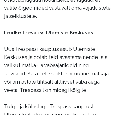
valite õiged riided vastavalt oma vajadustele
ja seiklustele.
Leidke Trespass Ülemiste Keskuses
Uus Trespassi kauplus asub Ülemiste
Keskuses ja ootab teid avastama nende laia
valikut matka- ja vabaajariideid ning
tarvikuid. Kas olete seiklushimuline matkaja
või armastate lihtsalt aktiivset vaba aega
veeta, Trespassil on midagi kõigile.
Tulge ja külastage Trespass kauplust
Ülemiste Keskuses ning leidke endale