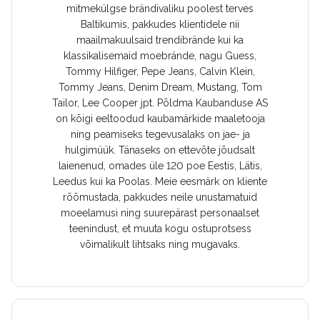
mitmekülgse brändivaliku poolest terves
Baltikumis, pakkudes klientidele nii
maailmakuulsaid trendibrände kui ka
klassikalisemaid moebrände, nagu Guess,
Tommy Hilfiger, Pepe Jeans, Calvin Klein,
Tommy Jeans, Denim Dream, Mustang, Tom
Tailor, Lee Cooper jpt. Põldma Kaubanduse AS
on kõigi eeltoodud kaubamärkide maaletooja
ning peamiseks tegevusalaks on jae- ja
hulgimüük. Tänaseks on ettevõte jõudsalt
laienenud, omades üle 120 poe Eestis, Lätis,
Leedus kui ka Poolas. Meie eesmärk on kliente
rõõmustada, pakkudes neile unustamatuid
moeelamusi ning suurepärast personaalset
teenindust, et muuta kogu ostuprotsess
võimalikult lihtsaks ning mugavaks.