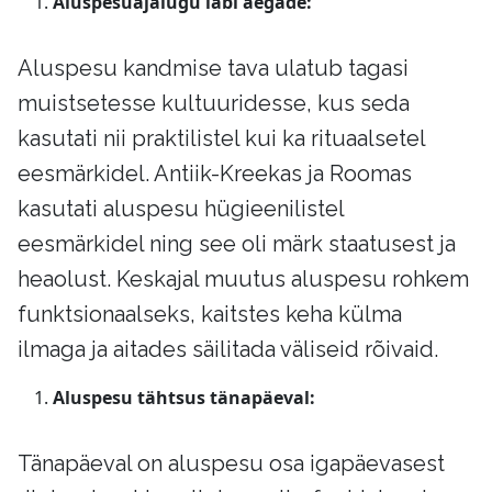
Aluspesuajalugu läbi aegade:
Aluspesu kandmise tava ulatub tagasi
muistsetesse kultuuridesse, kus seda
kasutati nii praktilistel kui ka rituaalsetel
eesmärkidel. Antiik-Kreekas ja Roomas
kasutati aluspesu hügieenilistel
eesmärkidel ning see oli märk staatusest ja
heaolust. Keskajal muutus aluspesu rohkem
funktsionaalseks, kaitstes keha külma
ilmaga ja aitades säilitada väliseid rõivaid.
Aluspesu tähtsus tänapäeval:
Tänapäeval on aluspesu osa igapäevasest