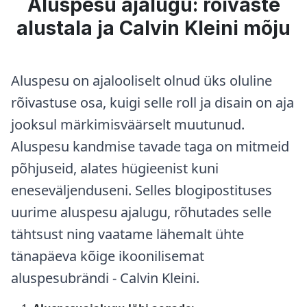
Aluspesu ajalugu: rõivaste
alustala ja Calvin Kleini mõju
Aluspesu on ajalooliselt olnud üks oluline
rõivastuse osa, kuigi selle roll ja disain on aja
jooksul märkimisväärselt muutunud.
Aluspesu kandmise tavade taga on mitmeid
põhjuseid, alates hügieenist kuni
eneseväljenduseni. Selles blogipostituses
uurime aluspesu ajalugu, rõhutades selle
tähtsust ning vaatame lähemalt ühte
tänapäeva kõige ikoonilisemat
aluspesubrändi - Calvin Kleini.