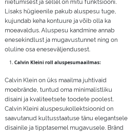
riietumisest ja sellel on mitu funktsiooni.
Lisaks hügieenile pakub aluspesu tuge,
kujundab keha kontuure ja võib olla ka
moeavaldus. Aluspesu kandmine annab
enesekindlust ja mugavustunnet ning on
oluline osa eneseväljendusest.
Calvin Kleini roll aluspesumaailmas:
Calvin Klein on üks maailma juhtivaid
moebrände, tuntud oma minimalistliku
disaini ja kvaliteetsete toodete poolest.
Calvin Kleini aluspesukollektsioonid on
saavutanud kultusstaatuse tänu elegantsele
disainile ja tipptasemel mugavusele. Bränd