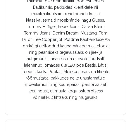
mitmekülgse brändivaliku poolest terves
Baltikumis, pakkudes klientidele nii
maailmakuulsaid trendibrände kui ka
klassikalisemaid moebrände, nagu Guess,
Tommy Hilfiger, Pepe Jeans, Calvin Klein,
Tommy Jeans, Denim Dream, Mustang, Tom
Tailor, Lee Cooper jpt. Põldma Kaubanduse AS
on kõigi eeltoodud kaubamärkide maaletooja
ning peamiseks tegevusalaks on jae- ja
hulgimüük. Tänaseks on ettevõte jõudsalt
laienenud, omades üle 120 poe Eestis, Lätis,
Leedus kui ka Poolas. Meie eesmärk on kliente
rõõmustada, pakkudes neile unustamatuid
moeelamusi ning suurepärast personaalset
teenindust, et muuta kogu ostuprotsess
võimalikult lihtsaks ning mugavaks.