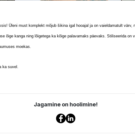
eksis! Üleni must komplekt mõjub šikina igal hooajal ja on vaieldamatult vär
e õige kanga ning lõigetega ka kõige palavamaks päevaks. Stiliseerida on võim
vekuumuses moekas.
a ka suvel.
Jagamine on hoolimine!