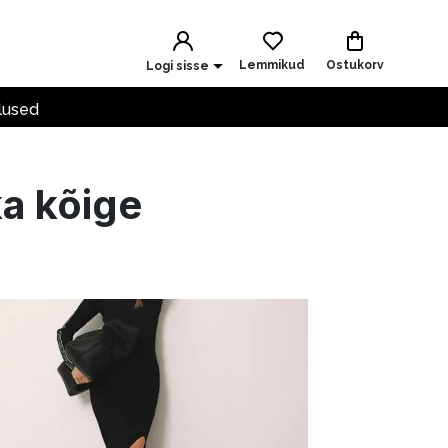
Lemmikud
Ostukorv
Logi sisse
lused
a kõige