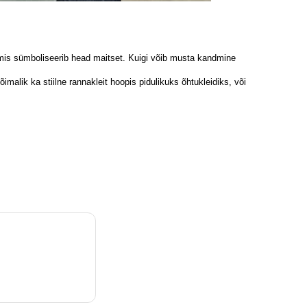
v, mis sümboliseerib head maitset. Kuigi võib musta kandmine
alik ka stiilne rannakleit hoopis pidulikuks õhtukleidiks, või