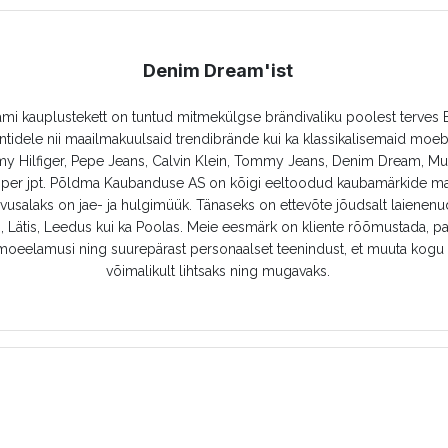
Denim Dream'ist
i kauplustekett on tuntud mitmekülgse brändivaliku poolest terves B
ntidele nii maailmakuulsaid trendibrände kui ka klassikalisemaid moe
y Hilfiger, Pepe Jeans, Calvin Klein, Tommy Jeans, Denim Dream, M
oper jpt. Põldma Kaubanduse AS on kõigi eeltoodud kaubamärkide ma
usalaks on jae- ja hulgimüük. Tänaseks on ettevõte jõudsalt laienen
, Lätis, Leedus kui ka Poolas. Meie eesmärk on kliente rõõmustada, p
oeelamusi ning suurepärast personaalset teenindust, et muuta kogu
võimalikult lihtsaks ning mugavaks.