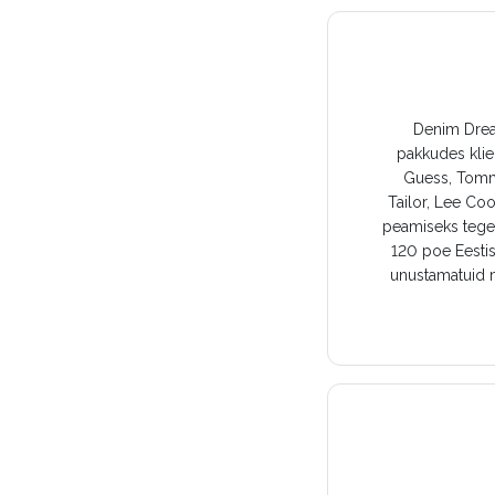
Denim Dream
pakkudes klie
Guess, Tomm
Tailor, Lee Co
peamiseks tegev
120 poe Eestis
unustamatuid m