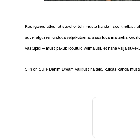
Kes iganes ütles, et suvel ei tohi musta kanda - see kindlasti 
suvel alguses tunduda väljakutsena, saab luua maitseka kooslus
vastupidi – must pakub lõputuid võimalusi, et näha välja su
Siin on Sulle Denim Dream valikust näiteid, kuidas kanda must