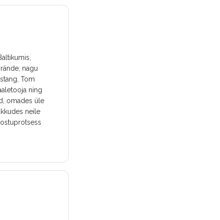
altikumis,
brände, nagu
ustang, Tom
aletooja ning
ud, omades üle
akkudes neile
 ostuprotsess