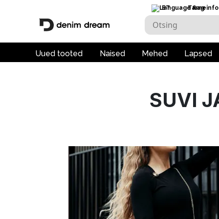
ET
Tarneinfo
Uued tooted
Naised
Mehed
Lapsed
SUVI J