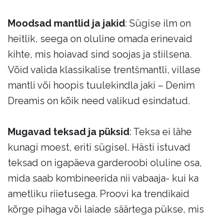
Moodsad mantlid ja jakid
: Sügise ilm on
heitlik, seega on oluline omada erinevaid
kihte, mis hoiavad sind soojas ja stiilsena.
Võid valida klassikalise trentšmantli, villase
mantli või hoopis tuulekindla jaki – Denim
Dreamis on kõik need valikud esindatud.
Mugavad teksad ja püksid
: Teksa ei lähe
kunagi moest, eriti sügisel. Hästi istuvad
teksad on igapäeva garderoobi oluline osa,
mida saab kombineerida nii vabaaja- kui ka
ametliku riietusega. Proovi ka trendikaid
kõrge pihaga või laiade säärtega pükse, mis