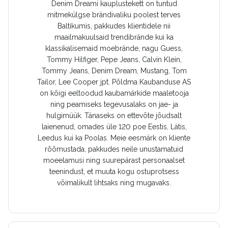
Denim Dreami kauplustekett on tuntud
mitmekülgse brändivaliku poolest terves
Baltikumis, pakkudes klientidele nii
maailmakuulsaid trendibrände kui ka
klassikalisemaid moebrände, nagu Guess,
Tommy Hilfiger, Pepe Jeans, Calvin Klein,
Tommy Jeans, Denim Dream, Mustang, Tom
Tailor, Lee Cooper jpt. Põldma Kaubanduse AS
on kõigi eeltoodud kaubamärkide maaletooja
ning peamiseks tegevusalaks on jae- ja
hulgimüük. Tänaseks on ettevõte jõudsalt
laienenud, omades üle 120 poe Eestis, Lätis,
Leedus kui ka Poolas. Meie eesmärk on kliente
rõõmustada, pakkudes neile unustamatuid
moeelamusi ning suurepärast personaalset
teenindust, et muuta kogu ostuprotsess
võimalikult lihtsaks ning mugavaks.