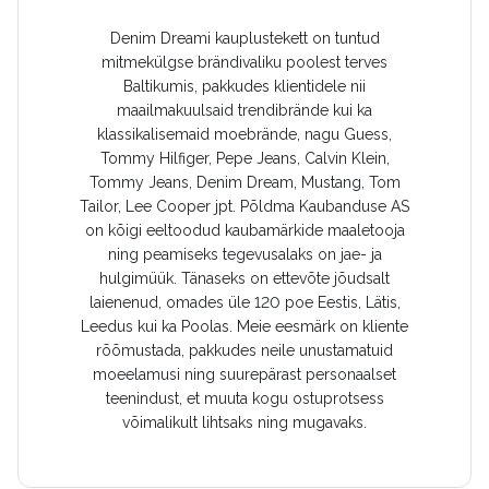
Denim Dreami kauplustekett on tuntud
mitmekülgse brändivaliku poolest terves
Baltikumis, pakkudes klientidele nii
maailmakuulsaid trendibrände kui ka
klassikalisemaid moebrände, nagu Guess,
Tommy Hilfiger, Pepe Jeans, Calvin Klein,
Tommy Jeans, Denim Dream, Mustang, Tom
Tailor, Lee Cooper jpt. Põldma Kaubanduse AS
on kõigi eeltoodud kaubamärkide maaletooja
ning peamiseks tegevusalaks on jae- ja
hulgimüük. Tänaseks on ettevõte jõudsalt
laienenud, omades üle 120 poe Eestis, Lätis,
Leedus kui ka Poolas. Meie eesmärk on kliente
rõõmustada, pakkudes neile unustamatuid
moeelamusi ning suurepärast personaalset
teenindust, et muuta kogu ostuprotsess
võimalikult lihtsaks ning mugavaks.