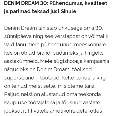
DENIM DREAM 30: Pühendumus, kvaliteet
ja parimad teksad just Sinule
Denim Dream tähistab uhkusega oma 30.
sünnipäeva ning see verstapost on võimalik
vaid tänu meie pühendunud meeskonnale,
kes on olnud brändi südameks ja hingeks
aastakümneid. Meie sügishooaja kampaania
nägudeks on Denim Dreami tõelised
superstaarid – töötajad, kelle panus ja kirg
on teinud meist selle, mis oleme täna.
Paljud neist on alustanud oma teekonda
kaupluse töötajatena ja tõusnud aastate
jooksul juhtivatele ametikohtadele, olles