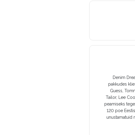
Denim Dream
pakkudes klie
Guess, Tomm
Tailor, Lee Co
peamiseks tegev
120 poe Eestis
unustamatuid m