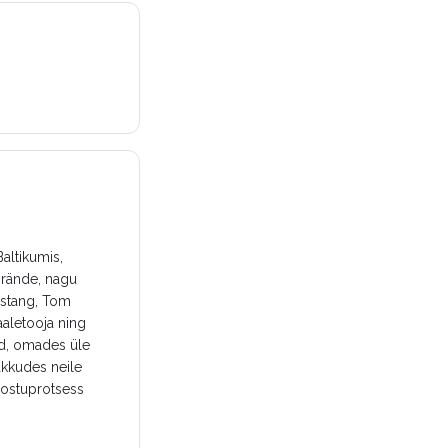
altikumis,
brände, nagu
ustang, Tom
aletooja ning
ud, omades üle
akkudes neile
 ostuprotsess