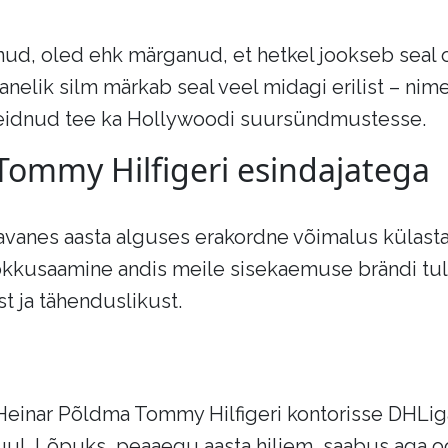
unud, oled ehk märganud, et hetkel jookseb seal 
elik silm märkab seal veel midagi erilist – nimel
leidnud tee ka Hollywoodi suursündmustesse.
Tommy Hilfigeri esindajatega
avanes aasta alguses erakordne võimalus külas
 kokkusaamine andis meile sisekaemuse brändi tul
st ja tähenduslikust.
 Heinar Põldma Tommy Hilfigeri kontorisse DHLiga 
kuul. Lõpuks, peaaegu aasta hiljem, saabus aga 