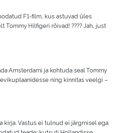
oodatud F1-film, kus astuvad üles
t Tommy Hilfigeri rõivad! ???? Jah, just
tada Amsterdami ja kohtuda seal Tommy
evikuplaanidesse ning kinnitas veelgi –
kirja. Vastus ei tulnud ei järgmisel ega
oodatud teade: kutsuti Hollandisse