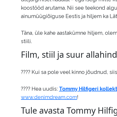
koostööd arutama. Nii see teekond alg
ainumüügiõiguse Eestis ja hiljem ka Lät
Täna, üle kahe aastakümne hiljem, oleme 
stiili.
Film, stiil ja suur allahin
???? Kui sa pole veel kinno jõudnud, sii
???? Hea uudis:
Tommy Hilfigeri kolle
www.denimdream.com
!
Tule avasta Tommy Hilfi