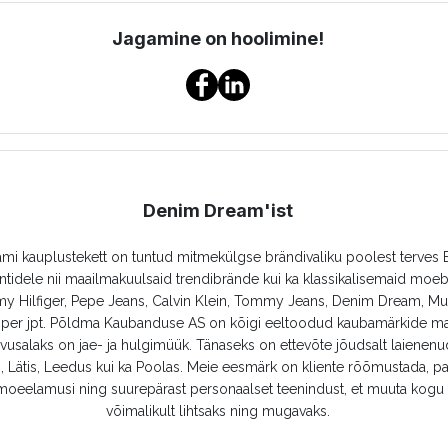
Jagamine on hoolimine!
Denim Dream'ist
i kauplustekett on tuntud mitmekülgse brändivaliku poolest terves B
ntidele nii maailmakuulsaid trendibrände kui ka klassikalisemaid moe
y Hilfiger, Pepe Jeans, Calvin Klein, Tommy Jeans, Denim Dream, M
oper jpt. Põldma Kaubanduse AS on kõigi eeltoodud kaubamärkide ma
usalaks on jae- ja hulgimüük. Tänaseks on ettevõte jõudsalt laienen
, Lätis, Leedus kui ka Poolas. Meie eesmärk on kliente rõõmustada, p
oeelamusi ning suurepärast personaalset teenindust, et muuta kogu
võimalikult lihtsaks ning mugavaks.