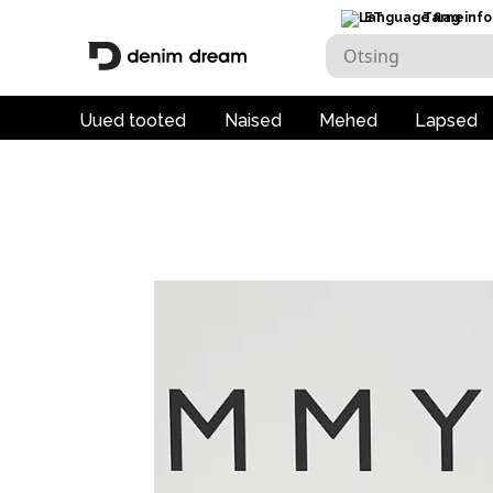
ET
Tarneinfo
Uued tooted
Naised
Mehed
Lapsed