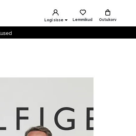
Lemmikud
Ostukorv
Logi sisse
lused