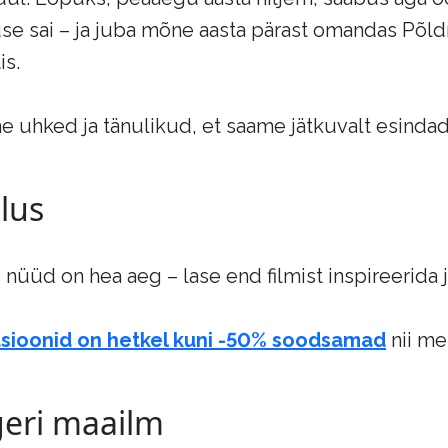
use sai – ja juba mõne aasta pärast omandas Põ
is.
uhked ja tänulikud, et saame jätkuvalt esindada se
dlus
s nüüd on hea aeg – lase end filmist inspireerida
ktsioonid on hetkel kuni -50% soodsamad
nii me
geri maailm