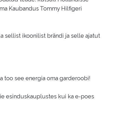
ldma Kaubandus Tommy Hilfigeri
llist ikoonilist brändi ja selle ajatut
 ja too see energia oma garderoobi!
ie esinduskauplustes kui ka e-poes