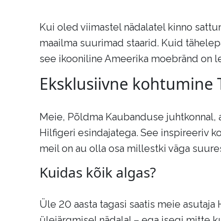
Kui oled viimastel nädalatel kinno satt
maailma suurimad staarid. Kuid tähelepan
see ikooniline Ameerika moebränd on 
Eksklusiivne kohtumine 
Meie, Põldma Kaubanduse juhtkonnal, 
Hilfigeri esindajatega. See inspireeriv
meil on au olla osa millestki väga suure
Kuidas kõik algas?
Üle 20 aasta tagasi saatis meie asutaja
ülejärgmisel nädalal – ega isegi mitte 