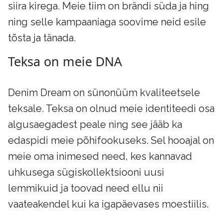
siira kirega. Meie tiim on brändi süda ja hing
ning selle kampaaniaga soovime neid esile
tõsta ja tänada.
Teksa on meie DNA
Denim Dream on sünonüüm kvaliteetsele
teksale. Teksa on olnud meie identiteedi osa
algusaegadest peale ning see jääb ka
edaspidi meie põhifookuseks. Sel hooajal on
meie oma inimesed need, kes kannavad
uhkusega sügiskollektsiooni uusi
lemmikuid ja toovad need ellu nii
vaateakendel kui ka igapäevases moestiilis.