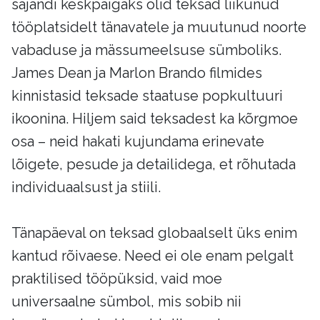
sajandi keskpaigaks olid teksad liikunud
tööplatsidelt tänavatele ja muutunud noorte
vabaduse ja mässumeelsuse sümboliks.
James Dean ja Marlon Brando filmides
kinnistasid teksade staatuse popkultuuri
ikoonina. Hiljem said teksadest ka kõrgmoe
osa – neid hakati kujundama erinevate
lõigete, pesude ja detailidega, et rõhutada
individuaalsust ja stiili.
Tänapäeval on teksad globaalselt üks enim
kantud rõivaese. Need ei ole enam pelgalt
praktilised tööpüksid, vaid moe
universaalne sümbol, mis sobib nii