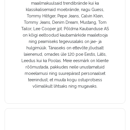
maailmakuulsaid trendibrände kui ka
klassikalisemaid moebrände, nagu Guess,
Tommy Hilfiger, Pepe Jeans, Calvin Klein,
Tommy Jeans, Denim Dream, Mustang, Tom
Tailor, Lee Cooper jpt. Põldma Kaubanduse AS
on kõigi eeltoodud kaubamärkide maaletooja
ning peamiseks tegevusalaks on jae- ja
hulgimüük. Tänaseks on ettevõte jõudsalt
laienenud, omades üle 120 poe Eestis, Lätis,
Leedus kui ka Poolas. Meie eesmärk on kliente
rõõmustada, pakkudes neile unustamatuid
moeelamusi ning suurepärast personaalset
teenindust, et muuta kogu ostuprotsess
võimalikult lihtsaks ning mugavaks.