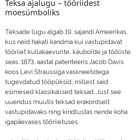
Teksa ajalugu – tööriidest
moesümboliks
Teksade lugu algab 19. sajandi Ameerikas,
kus neid hakati kandma kui vastupidavat
tööriiet kullakaevurite, kauboi’de ja tööliste
seas. 1873. aastal patenteeris Jacob Davis
koos Levi Straussiga vaskneetidega
tugevdatud tööpüksid, millest said
esimesed klassikalised teksad. Just see
uuendus muutis teksad erakordselt
vastupidavaks ning kindlustas nende koha
igapäevases tööriietuses.