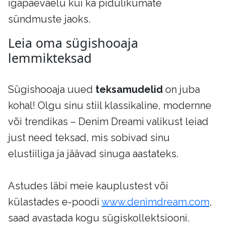
igapäevaelu kui ka pidulikumate
sündmuste jaoks.
Leia oma sügishooaja
lemmikteksad
Sügishooaja uued
teksamudelid
on juba
kohal! Olgu sinu stiil klassikaline, modernne
või trendikas – Denim Dreami valikust leiad
just need teksad, mis sobivad sinu
elustiiliga ja jäävad sinuga aastateks.
Astudes läbi meie kauplustest või
külastades e-poodi
www.denimdream.com
,
saad avastada kogu sügiskollektsiooni.