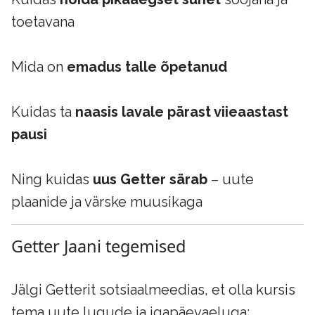
toetavana
Mida on
emadus talle õpetanud
Kuidas ta
naasis lavale pärast viieaastast
pausi
Ning kuidas
uus Getter särab
– uute
plaanide ja värske muusikaga
Getter Jaani tegemised
Jälgi Getterit sotsiaalmeedias, et olla kursis
tema uute lugude ja igapäevaeluga: