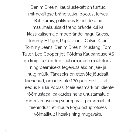
Denim Dreami kauplustekett on tuntud
mitmekülgse brändivaliku poolest terves
Baltikumis, pakkudes klientidele nii
maailmakuulsaid trendibrände kui ka
klassikalisemaid moebrände, nagu Guess,
Tommy Hilfiger, Pepe Jeans, Calvin Klein,
Tommy Jeans, Denim Dream, Mustang, Tom
Tailor, Lee Cooper jpt. Põldma Kaubanduse AS
on kõigi eeltoodud kaubamärkide maaletooja
ning peamiseks tegevusalaks on jae- ja
hulgimüük. Tänaseks on ettevõte jõudsalt
laienenud, omades üle 120 poe Eestis, Lätis,
Leedus kui ka Poolas. Meie eesmärk on kliente
rõõmustada, pakkudes neile unustamatuid
moeelamusi ning suurepärast personaalset
teenindust, et muuta kogu ostuprotsess
võimalikult lihtsaks ning mugavaks.