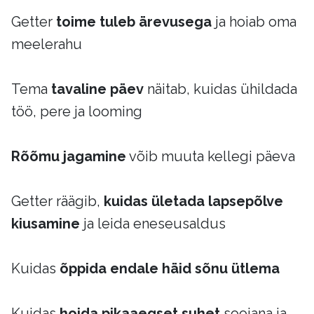
Getter
toime tuleb ärevusega
ja hoiab oma
meelerahu
Tema
tavaline päev
näitab, kuidas ühildada
töö, pere ja looming
Rõõmu jagamine
võib muuta kellegi päeva
Getter räägib,
kuidas ületada lapsepõlve
kiusamine
ja leida eneseusaldus
Kuidas
õppida endale häid sõnu ütlema
Kuidas
hoida pikaaegset suhet
soojana ja