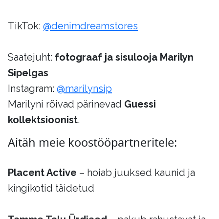
TikTok:
@denimdreamstores
Saatejuht:
fotograaf ja sisulooja Marilyn
Sipelgas
Instagram:
@marilynsip
Marilyni rõivad pärinevad
Guessi
kollektsioonist
.
Aitäh meie koostööpartneritele:
Placent Active
– hoiab juuksed kaunid ja
kingikotid täidetud