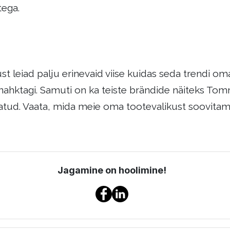
tega.
leiad palju erinevaid viise kuidas seda trendi oma 
hktagi. Samuti on ka teiste brändide näiteks Tommy 
datud. Vaata, mida meie oma tootevalikust soovitame
Jagamine on hoolimine!