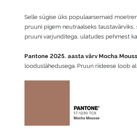
Selle sügise üks populaarsemaid moetr
pruuni pigem neutraalseks taustavärviks, 
pruuni varjunditega, ulatudes pehmest ka
Pantone 2025. aasta värv Mocha Mous
looduslähedusega. Pruun riideese loob al