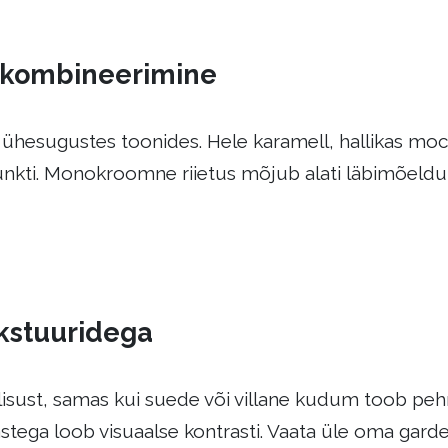
e kombineerimine
ühesugustes toonides. Hele karamell, hallikas moc
nkti. Monokroomne riietus mõjub alati läbimõeldult
kstuuridega
ulisust, samas kui suede või villane kudum toob pe
astega loob visuaalse kontrasti. Vaata üle oma gar