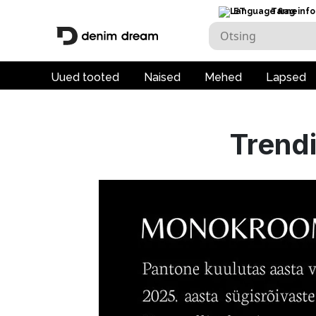
ET
Tarneinfo
Uued tooted
Naised
Mehed
Lapsed
Trend