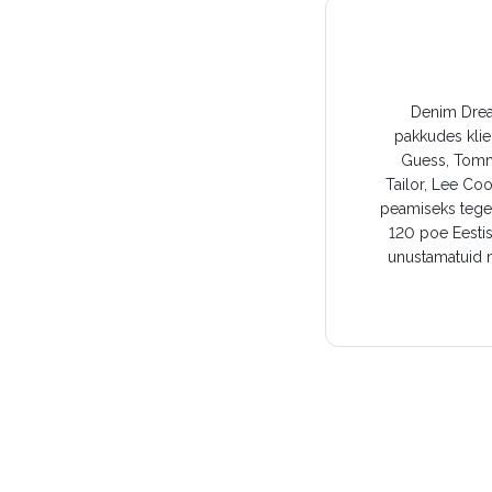
Denim Dream
pakkudes klie
Guess, Tomm
Tailor, Lee Co
peamiseks tegev
120 poe Eestis
unustamatuid m