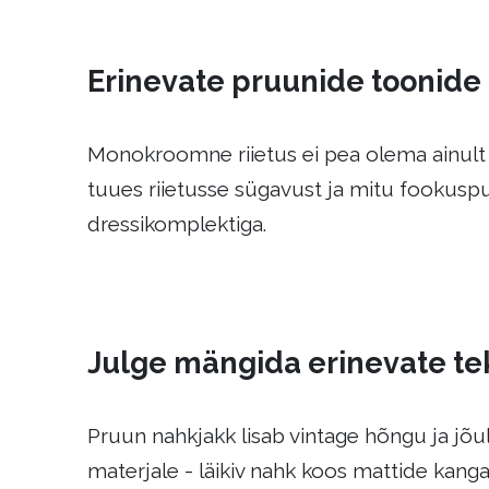
Erinevate pruunide toonid
Monokroomne riietus ei pea olema ainult 
tuues riietusse sügavust ja mitu fookuspu
dressikomplektiga.
Julge mängida erinevate te
Pruun nahkjakk lisab vintage hõngu ja jõ
materjale - läikiv nahk koos mattide kang