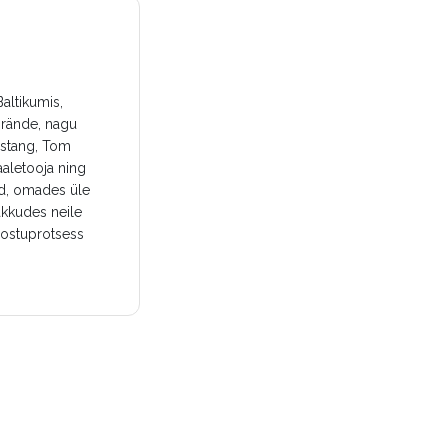
altikumis,
brände, nagu
ustang, Tom
aletooja ning
ud, omades üle
akkudes neile
 ostuprotsess