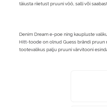
täiusta riietust pruuni vöö, salli või saabas
Denim Dream e-poe ning kaupluste valikust 
Hitt-toode on olnud Guess brändi pruun na
tootevalikus palju pruuni värvitooni esin