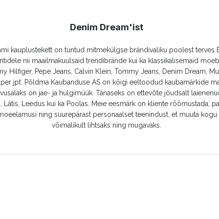
Denim Dream'ist
i kauplustekett on tuntud mitmekülgse brändivaliku poolest terves B
ntidele nii maailmakuulsaid trendibrände kui ka klassikalisemaid moe
y Hilfiger, Pepe Jeans, Calvin Klein, Tommy Jeans, Denim Dream, M
oper jpt. Põldma Kaubanduse AS on kõigi eeltoodud kaubamärkide ma
usalaks on jae- ja hulgimüük. Tänaseks on ettevõte jõudsalt laienen
, Lätis, Leedus kui ka Poolas. Meie eesmärk on kliente rõõmustada, p
oeelamusi ning suurepärast personaalset teenindust, et muuta kogu
võimalikult lihtsaks ning mugavaks.