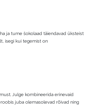
ha ja tume šokolaad täiendavad üksteist
, isegi kui tegemist on
hmust. Julge kombineerida erinevaid
deroobis juba olemasolevad rõivad ning