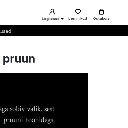
Lemmikud
Ostukorv
Logi sisse
lused
 pruun