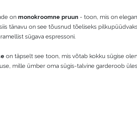
ende on
monokroomne pruun
- toon, mis on elegant
siis tänavu on see tõusnud tõeliseks pilkupüüdvaks 
ramellist sügava espressoni.
se
on täpselt see toon, mis võtab kokku sügise o
use, mille ümber oma sügis-talvine garderoob üles