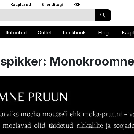
Kauplused
Klienditugi
KKK
Ilutooted
Outlet
Lookbook
Blogi
Kaup
ispikker: Monokroomne