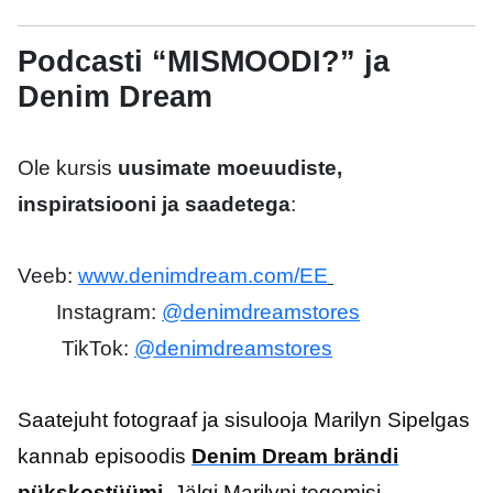
Podcasti “MISMOODI?” ja
Denim Dream
Ole kursis
uusimate moeuudiste,
inspiratsiooni ja saadetega
:
Veeb:
www.denimdream.com/EE
Instagram:
@denimdreamstores
TikTok:
@denimdreamstores
Saatejuht fotograaf ja sisulooja Marilyn Sipelgas
kannab episoodis
Denim Dream brändi
pükskostüümi
. Jälgi Marilyni tegemisi