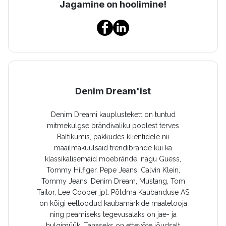
Jagamine on hoolimine!
Denim Dream'ist
Denim Dreami kauplustekett on tuntud
mitmekülgse brändivaliku poolest terves
Baltikumis, pakkudes klientidele nii
maailmakuulsaid trendibrände kui ka
klassikalisemaid moebrände, nagu Guess,
Tommy Hilfiger, Pepe Jeans, Calvin Klein,
Tommy Jeans, Denim Dream, Mustang, Tom
Tailor, Lee Cooper jpt. Põldma Kaubanduse AS
on kõigi eeltoodud kaubamärkide maaletooja
ning peamiseks tegevusalaks on jae- ja
hulgimüük. Tänaseks on ettevõte jõudsalt