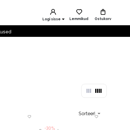
Lemmikud
Ostukorv
Logi sisse
lused
Sorteeri
-30%