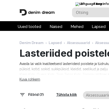
ET
Tarneinfo
Uued tooted
Naised
Mehed
Lapsed
Denim Dream
›
Lapsed
›
Aksessuaarid
›
Aksessu
Lasteriided poistel
Avasta lai valik kvaliteetseid lasteriideid poistele ja tüdru
püksid, kotid, sokid, sukkpüksid, kleidid, seelikud ja pal
Klein Kids, Guess Kids, Tom Tailor Kids, Tommy Hilfiger K
Kuva rohkem
tööpäeva!
Aksessuaari
Filtrid (7)
Tühista kõik