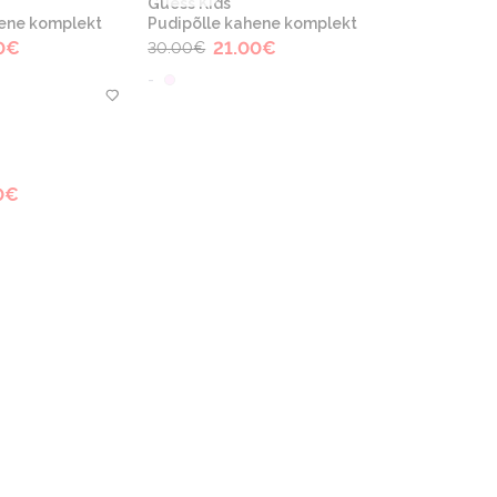
Guess Kids
hene komplekt
Pudipõlle kahene komplekt
0
€
21.00
€
30.00
€
-
0
€