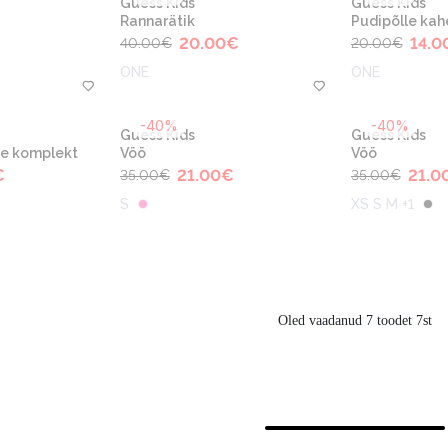
Guess Kids
Guess Kids
Rannarätik
Pudipõlle ka
20.00
€
14.0
40.00
€
20.00
€
ONE
ONE
-40%
-40%
Guess Kids
Guess Kids
ne komplekt
Vöö
Vöö
€
21.00
€
21.0
35.00
€
35.00
€
S
XS S M +1
Oled vaadanud 7 toodet 7st