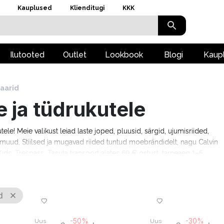
Kauplused
Klienditugi
KKK
Ilutooted
Outlet
Lookbook
Blogi
Kaup
aarid
e ja tüdrukutele
kutele! Meie valikust leiad laste joped, pluusid, särgid, ujumisriided,
ju muud. Stiilsed ja mugavad riided tuntud moebrändidelt, nagu Calvin
ids, Trespass. Tasuta transport alates 69 € ostust, tarneaeg 1–5
d
-50%
-30%
Uus
Uus