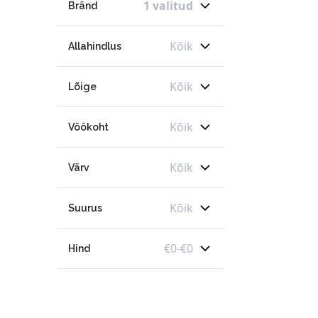
1 valitud
Bränd
Kõik
Allahindlus
Kõik
Lõige
Kõik
Vöökoht
Kõik
Värv
Kõik
Suurus
€
0
-
€
0
Hind