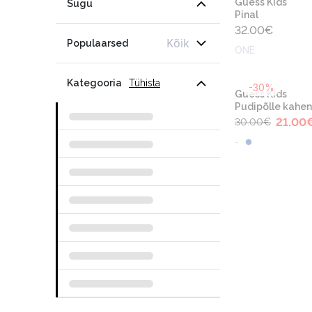
Guess Kids
Sugu
Pinal
32.00
€
Kõik
Populaarsed
ONE
Kategooria
Tühista
-30%
Guess Kids
Pudipõlle kahe
21.00
30.00
€
-