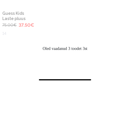
-50%
Guess Kids
Laste pluus
37.50
€
75.00
€
14
Oled vaadanud 3 toodet 3st