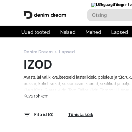
ET
Tarneinfo
Uued tooted
Naised
Mehed
Lapsed
Denim Dream
›
Lapsed
IZOD
Avasta lai valik kvaliteetseid lasteriideid poistele ja tüdru
püksid, kotid, sokid, sukkpüksid, kleidid, seelikud ja pal
Klein Kids, Guess Kids, Tom Tailor Kids, Tommy Hilfiger K
Kuva rohkem
tööpäeva!
Filtrid (0)
Tühista kõik