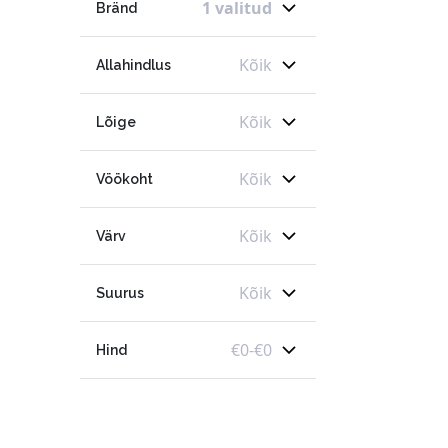
1 valitud
Bränd
Kõik
Allahindlus
Kõik
Lõige
Kõik
Vöökoht
Kõik
Värv
Kõik
Suurus
€
0
-
€
0
Hind