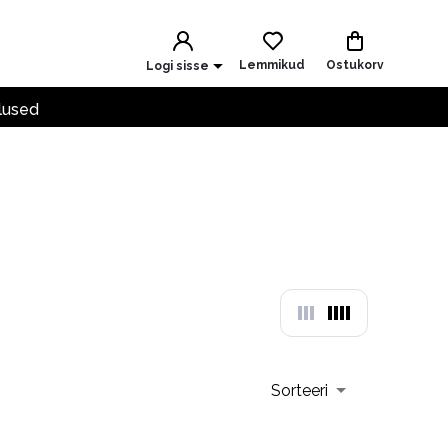
Lemmikud
Ostukorv
Logi sisse
lused
Sorteeri