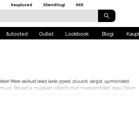
Kauplused
Klienditugi
KKK
Ilutooted
Outlet
Lookbook
Blogi
Kaup
kutele! Meie valikust leiad laste joped, pluusid, särgid, ujumisriided,
ju muud. Stiilsed ja mugavad riided tuntud moebrändidelt, nagu Calvin
ids, Trespass. Tasuta transport alates 69 € ostust, tarneaeg 1–5