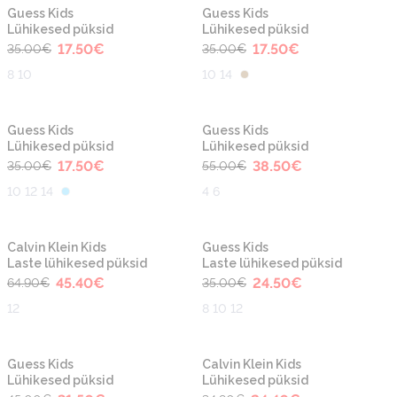
-50%
-50%
Guess Kids
Guess Kids
Lühikesed püksid
Lühikesed püksid
17.50
€
17.50
€
35.00
€
35.00
€
8 10
10 14
-50%
-30%
Guess Kids
Guess Kids
Lühikesed püksid
Lühikesed püksid
17.50
€
38.50
€
35.00
€
55.00
€
10 12 14
4 6
-30%
-30%
Calvin Klein Kids
Guess Kids
Laste lühikesed püksid
Laste lühikesed püksid
45.40
€
24.50
€
64.90
€
35.00
€
12
8 10 12
-30%
-30%
Guess Kids
Calvin Klein Kids
Lühikesed püksid
Lühikesed püksid