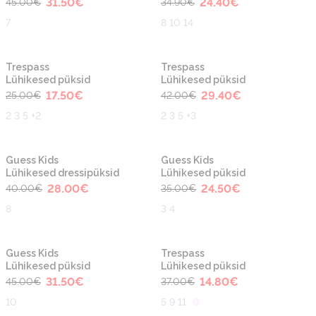
31.50
€
24.40
€
45.00
€
34.90
€
7
8 10 14
-30%
-30%
Trespass
Trespass
Lühikesed püksid
Lühikesed püksid
17.50
€
29.40
€
25.00
€
42.00
€
2 3 5 +2
2 3 5 +3
-30%
-30%
Guess Kids
Guess Kids
Lühikesed dressipüksid
Lühikesed püksid
28.00
€
24.50
€
40.00
€
35.00
€
8
3 4
-30%
-60%
Guess Kids
Trespass
Lühikesed püksid
Lühikesed püksid
31.50
€
14.80
€
45.00
€
37.00
€
10
5 9 11