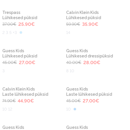
-30%
-40%
Trespass
Calvin Klein Kids
Lühikesed püksid
Lühikesed püksid
25.90
€
35.90
€
37.00
€
59.90
€
2 3 5 +3
14
-40%
-30%
Guess Kids
Guess Kids
Lühikesed püksid
Lühikesed dressipüksid
27.00
€
28.00
€
45.00
€
40.00
€
3
8 10
-40%
-40%
Calvin Klein Kids
Guess Kids
Laste lühikesed püksid
Laste lühikesed püksid
44.90
€
27.00
€
74.90
€
45.00
€
10 12
10
-40%
-50%
Guess Kids
Guess Kids