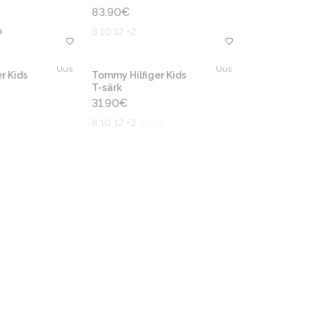
83.90
€
8 10 12 +2
Uus
Uus
r Kids
Tommy Hilfiger Kids
T-särk
31.90
€
8 10 12 +2