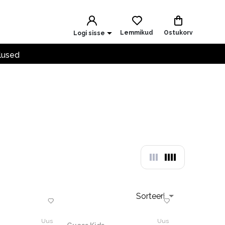
Lemmikud
Ostukorv
Logi sisse
lused
Sorteeri
Uus
Uus