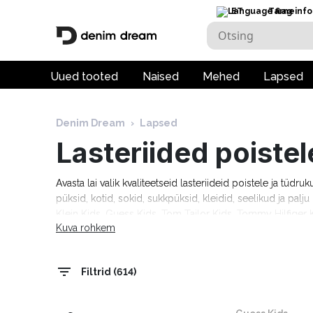
ET
Tarneinfo
Uued tooted
Naised
Mehed
Lapsed
Denim Dream
›
Lapsed
Lasteriided poistel
Avasta lai valik kvaliteetseid lasteriideid poistele ja tüdru
püksid, kotid, sokid, sukkpüksid, kleidid, seelikud ja pal
Klein Kids, Guess Kids, Tom Tailor Kids, Tommy Hilfiger K
Kuva rohkem
tööpäeva!
Filtrid (614)