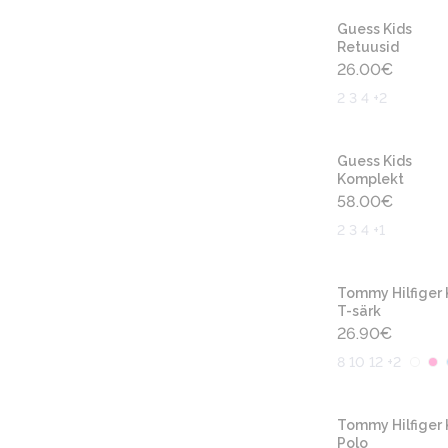
Guess Kids
Retuusid
26.00
€
2 3 4 +2
Guess Kids
Komplekt
58.00
€
2 3 4 +1
Tommy Hilfiger 
T-särk
26.90
€
8 10 12 +2
Tommy Hilfiger 
Polo