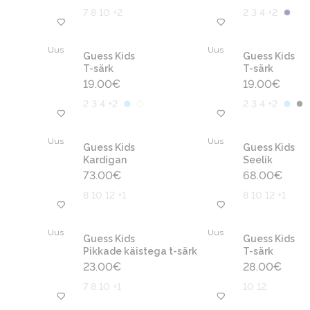
7 8 10 +2
2 3 4 +2
Uus
Uus
Guess Kids
Guess Kids
T-särk
T-särk
19.00
€
19.00
€
2 3 4 +2
2 3 4 +2
Uus
Uus
Guess Kids
Guess Kids
Kardigan
Seelik
73.00
€
68.00
€
8 10 12 +1
8 10 12 +1
Uus
Uus
Guess Kids
Guess Kids
Pikkade käistega t-särk
T-särk
23.00
€
28.00
€
7 8 10 +1
10 12