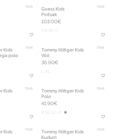
Uus
Uus
Guess Kids
Pintsak
103.00
€
7 8 10 +1
Uus
Uus
r Kids
Tommy Hilfiger Kids
ega polo
Vöö
36.90
€
L-XL
Uus
Uus
r Kids
Tommy Hilfiger Kids
Polo
41.90
€
8 10 12 +2
Uus
Uus
r Kids
Tommy Hilfiger Kids
Kudum