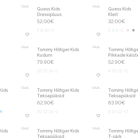
Uus
Uus
Guess Kids
Guess Kids
Dressipluus
Kleit
52.00
€
32.00
€
7 8 10 +1
2 3 4 +2
Uus
Uus
Tommy Hilfiger Kids
Tommy Hilfige
Kudum
Pikkade käist
79.90
€
52.90
€
10 12 14 +1
8 10 12 +2
Uus
Uus
Kids
Tommy Hilfiger Kids
Tommy Hilfige
Teksapüksid
Teksapüksid
62.90
€
83.90
€
10 12 14 +1
8 10 12 +2
Uus
Uus
Kids
Tommy Hilfiger Kids
Tommy Hilfige
Teksapüksid
T-särk