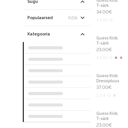
Guess Kids
Sugu
T-särk
34.00
€
Kõik
Populaarsed
7 8 10 +2
Kategooria
Guess Kids
T-särk
23.00
€
7 8 10 +1
Guess Kids
Dressipluus
37.00
€
2 3 4 +2
Guess Kids
T-särk
23.00
€