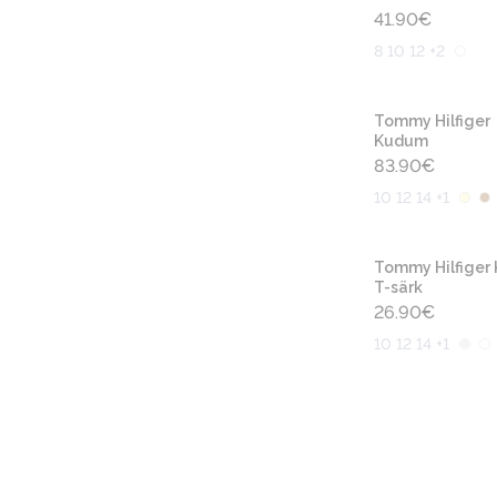
41.90
€
8 10 12 +2
Tommy Hilfiger
Kudum
83.90
€
10 12 14 +1
Tommy Hilfiger 
T-särk
26.90
€
10 12 14 +1