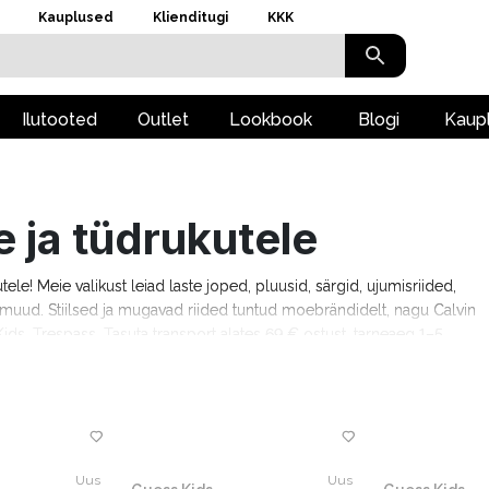
Kauplused
Klienditugi
KKK
Ilutooted
Outlet
Lookbook
Blogi
Kaup
e ja tüdrukutele
kutele! Meie valikust leiad laste joped, pluusid, särgid, ujumisriided,
ju muud. Stiilsed ja mugavad riided tuntud moebrändidelt, nagu Calvin
ids, Trespass. Tasuta transport alates 69 € ostust, tarneaeg 1–5
Uus
Uus