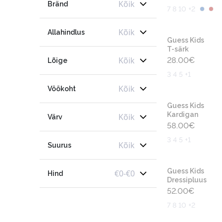
Kõik
Bränd
7 8 10 +2
Kõik
Allahindlus
Guess Kids
T-särk
Kõik
28.00
€
Lõige
3 4 5 +1
Kõik
Vöökoht
Guess Kids
Kardigan
Kõik
Värv
58.00
€
3 4 5 +1
Kõik
Suurus
Guess Kids
€
0
-
€
0
Hind
Dressipluus
52.00
€
7 8 10 +2