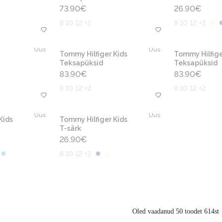
73.90
€
26.90
€
8 10 12 +2
8 10 12 +2
Uus
Uus
Tommy Hilfiger Kids
Tommy Hilfige
Teksapüksid
Teksapüksid
83.90
€
83.90
€
8 10 12 +2
8 10 12 +2
Uus
Uus
Kids
Tommy Hilfiger Kids
T-särk
26.90
€
8 10 12 +2
Oled vaadanud 50 toodet 614st