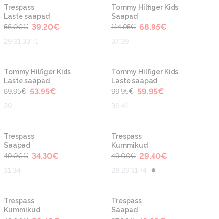
-30%
-40%
Trespass
Tommy Hilfiger Kids
Laste saapad
Saapad
39.20
€
68.95
€
56.00
€
114.95
€
29 31 33 +1
37 39
-40%
-40%
Tommy Hilfiger Kids
Tommy Hilfiger Kids
Laste saapad
Laste saapad
53.95
€
59.95
€
89.95
€
99.95
€
39
36 41
-30%
-40%
Trespass
Trespass
Saapad
Kummikud
34.30
€
29.40
€
49.00
€
49.00
€
31 34
28 29 31 +4
-40%
-50%
Trespass
Trespass
Kummikud
Saapad