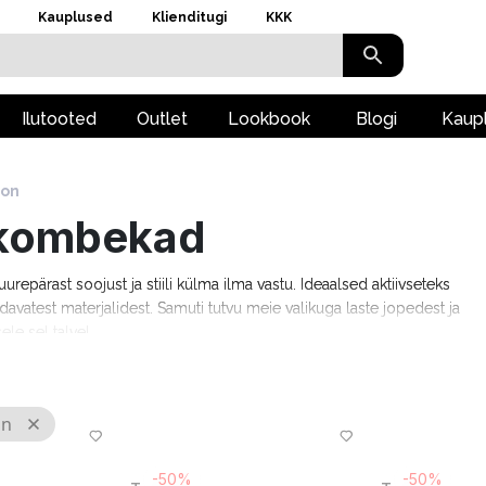
Kauplused
Klienditugi
KKK
Ilutooted
Outlet
Lookbook
Blogi
Kaup
oon
 kombekad
repärast soojust ja stiili külma ilma vastu. Ideaalsed aktiivseteks
vatest materjalidest. Samuti tutvu meie valikuga laste jopedest ja
ele sel talvel.
on
-50%
-50%