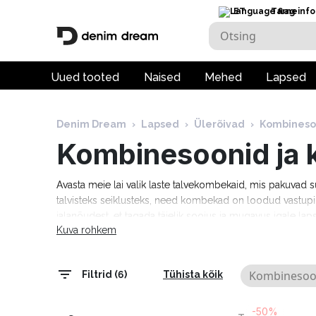
ET
Tarneinfo
Uued tooted
Naised
Mehed
Lapsed
Denim Dream
›
Lapsed
›
Ülerõivad
›
Kombines
Kombinesoonid ja
Avasta meie lai valik laste talvekombekaid, mis pakuvad suu
talvisteks seiklusteks, need kombekad on loodud vastupida
jalanõudest, et tagada täielik soojus ja mugavus igale laps
Kuva rohkem
Kombineso
Filtrid (6)
Tühista kõik
-50%