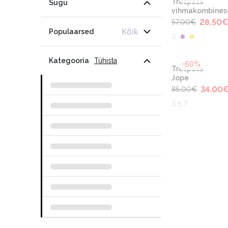
Trespass
Sugu
vihmakombines
28.50
57.00
€
Kõik
Populaarsed
3
Kategooria
Tühista
-60%
Trespass
Jope
34.00
85.00
€
3 5 7