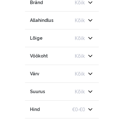
Kõik
Bränd
Kõik
Allahindlus
Kõik
Lõige
Kõik
Vöökoht
Kõik
Värv
Kõik
Suurus
€
0
-
€
0
Hind