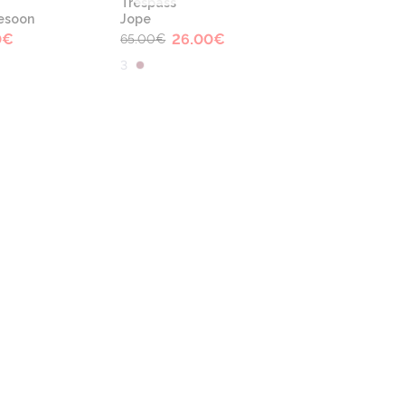
Trespass
esoon
Jope
0
€
26.00
€
65.00
€
3