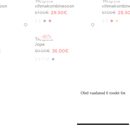
Trespass
Trespass
oon
vihmakombinesoon
vihmakombin
€
28.50
€
28.5
57.00
€
57.00
€
2 3
2 3
-40%
Trespass
Jope
€
36.00
€
60.00
€
3 5 7 +2
Oled vaadanud 6 toodet 6st