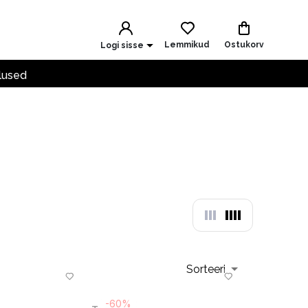
Lemmikud
Ostukorv
Logi sisse
lused
Sorteeri
-60%