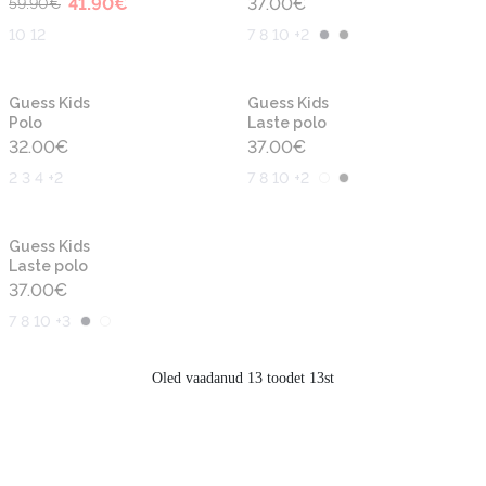
41.90
€
37.00
€
59.90
€
10 12
7 8 10 +2
Guess Kids
Guess Kids
Polo
Laste polo
32.00
€
37.00
€
2 3 4 +2
7 8 10 +2
Guess Kids
Laste polo
37.00
€
7 8 10 +3
Oled vaadanud 13 toodet 13st