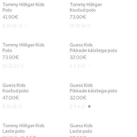
Uus
Uus
Tommy Hilfiger Kids
Tommy Hilfiger
Polo
Kootud polo
41.90
€
73.90
€
8 10 12 +2
10 12 14 +1
Uus
Uus
Tommy Hilfiger Kids
Guess Kids
Polo
Pikkade käistega polo
73.90
€
32.00
€
10 12 14 +1
2 3 4 +2
Uus
Guess Kids
Guess Kids
Kootud polo
Pikkade käistega polo
47.00
€
32.00
€
8 10 12 +1
2 3 4 +2
-30%
Tommy Hilfiger Kids
Guess Kids
Laste polo
Laste polo