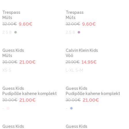
-70%
-70%
Trespass
Trespass
Müts
Müts
9.60
€
9.60
€
32.00
€
32.00
€
2 5 8
2 5 8
-30%
-50%
Guess Kids
Calvin Klein Kids
Müts
Vöö
21.00
€
14.95
€
30.00
€
29.90
€
XS S
L-XL S-M
-30%
-30%
Guess Kids
Guess Kids
Pudipõlle kahene komplekt
Pudipõlle kahene komplekt
21.00
€
21.00
€
30.00
€
30.00
€
-
-
-40%
-40%
Guess Kids
Guess Kids