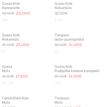
-50%
Uus
Uus
Guess Kids
Guess Kids
Rannarätik
Nokamüts
20.00
€
32.00
€
40.00
€
ONE
S M L
-30%
-30%
Uus
Guess Kids
Trespass
Nokamüts
laste ujumisprillid
21.00
€
21.00
€
30.00
€
30.00
€
M
OS
-30%
-30%
Guess
Guess Kids
Müts
Pudipõlle kahene komplekt
17.50
€
14.00
€
25.00
€
20.00
€
XS S M
ONE
-30%
Calvin Klein Kids
Trespass
Müts
Müts