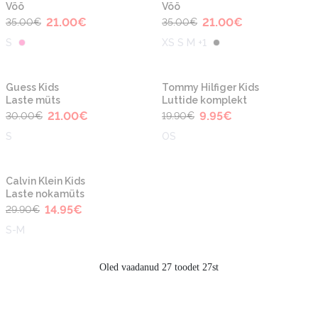
Vöö
Vöö
21.00
€
21.00
€
35.00
€
35.00
€
S
XS S M +1
-30%
-50%
Guess Kids
Tommy Hilfiger Kids
Laste müts
Luttide komplekt
21.00
€
9.95
€
30.00
€
19.90
€
S
OS
-50%
Calvin Klein Kids
Laste nokamüts
14.95
€
29.90
€
S-M
Oled vaadanud 27 toodet 27st