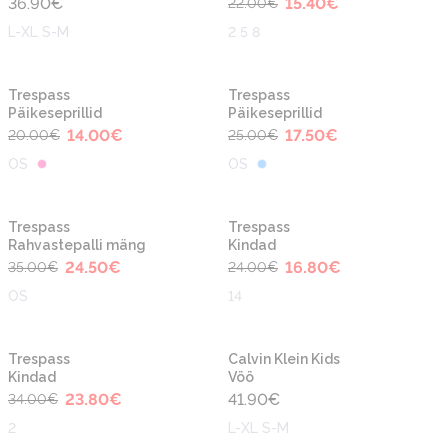
36.90
€
15.40
€
22.00
€
L-XL S-M
2 5 8
-30%
-30%
Trespass
Trespass
Päikeseprillid
Päikeseprillid
14.00
€
17.50
€
20.00
€
25.00
€
OS
OS
-30%
-30%
Trespass
Trespass
Rahvastepalli mäng
Kindad
24.50
€
16.80
€
35.00
€
24.00
€
OS
14
-30%
Trespass
Calvin Klein Kids
Kindad
Vöö
23.80
€
41.90
€
34.00
€
2
L-XL S-M