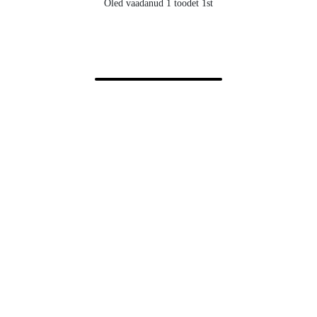
Oled vaadanud 1 toodet 1st