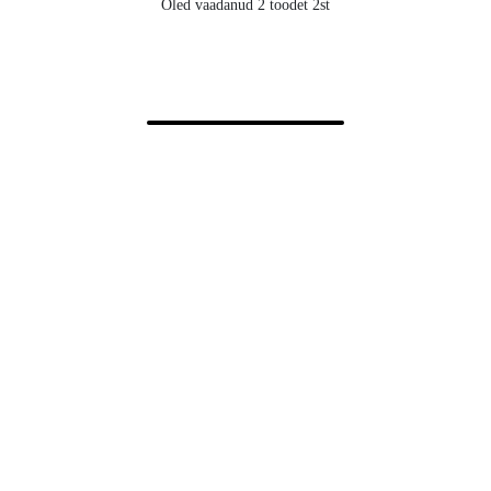
Oled vaadanud 2 toodet 2st